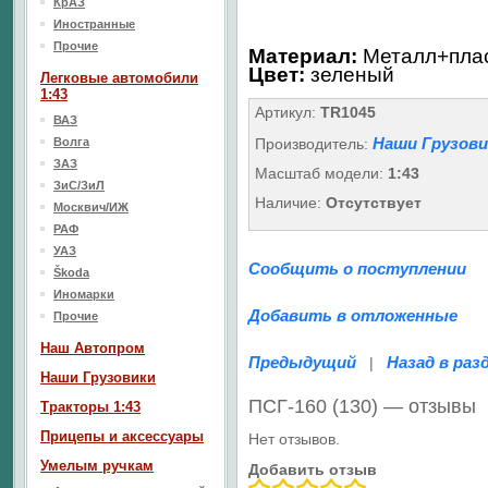
КрАЗ
Иностранные
Прочие
Материал:
Металл+пла
Цвет:
зеленый
Легковые автомобили
1:43
Артикул:
TR1045
ВАЗ
Наши Грузови
Волга
Производитель:
ЗАЗ
Масштаб модели:
1:43
ЗиС/ЗиЛ
Наличие:
Отсутствует
Москвич/ИЖ
РАФ
УАЗ
Сообщить о поступлении
Škoda
Иномарки
Добавить в отложенные
Прочие
Наш Aвтопром
Предыдущий
Назад в раз
|
Наши Грузовики
ПСГ-160 (130) — отзывы
Тракторы 1:43
Прицепы и аксессуары
Нет отзывов.
Умелым ручкам
Добавить отзыв