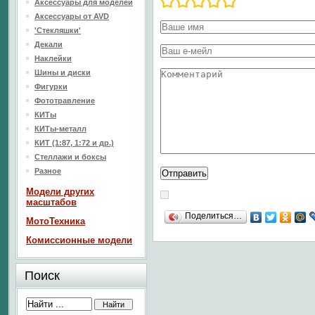
Аксессуары для моделей
Аксессуары от AVD
'Стекляшки'
Декали
Наклейки
Шины и диски
Фигурки
Фототравление
КИТы
КИТы-металл
КИТ (1:87, 1:72 и др.)
Стеллажи и боксы
Разное
Модели других
масштабов
Поделиться…
МотоТехника
Комиссионные модели
Поиск