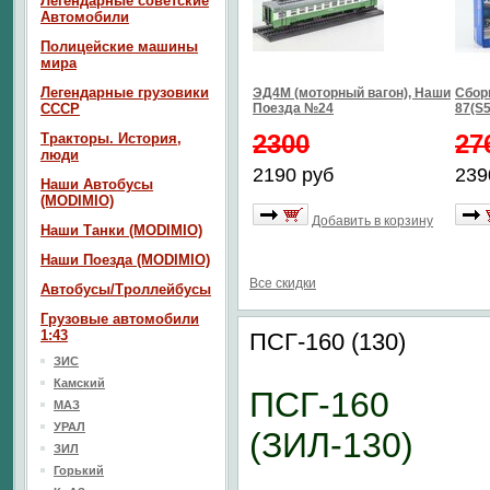
Легендарные советские
Автомобили
Полицейские машины
мира
Легендарные грузовики
ЭД4М (моторный вагон), Наши
Сбор
СССР
Поезда №24
87(S5
2300
27
Тракторы. История,
люди
2190 руб
239
Наши Автобусы
(MODIMIO)
Добавить в корзину
Наши Танки (MODIMIO)
Наши Поезда (MODIMIO)
Все скидки
Автобусы/Троллейбусы
Грузовые автомобили
1:43
ПСГ-160 (130)
ЗИС
Камский
ПСГ-160
МАЗ
УРАЛ
(ЗИЛ-130)
ЗИЛ
Горький