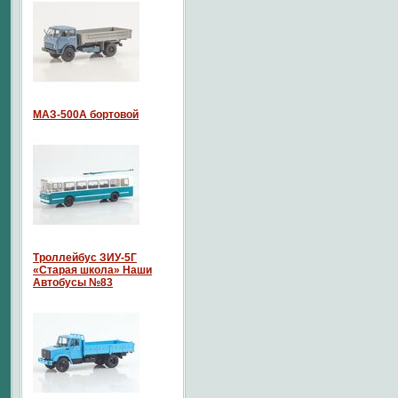
МАЗ-500А бортовой
Троллейбус ЗИУ-5Г
«Старая школа» Наши
Автобусы №83