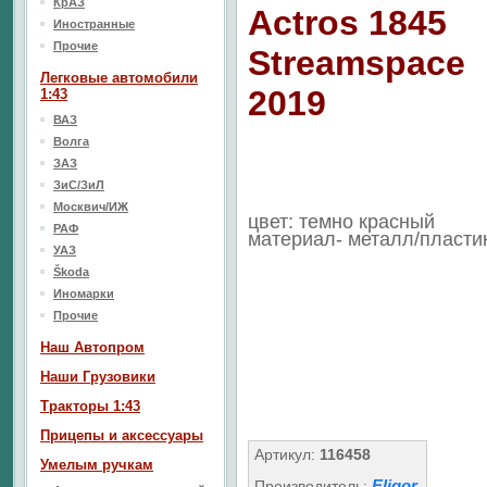
КрАЗ
Actros 1845
Иностранные
Прочие
Streamspace
Легковые автомобили
2019
1:43
ВАЗ
Волга
ЗАЗ
ЗиС/ЗиЛ
Москвич/ИЖ
цвет: темно красный
РАФ
материал- металл/пласти
УАЗ
Škoda
Иномарки
Прочие
Наш Aвтопром
Наши Грузовики
Тракторы 1:43
Прицепы и аксессуары
Артикул:
116458
Умелым ручкам
Eligor
Производитель: