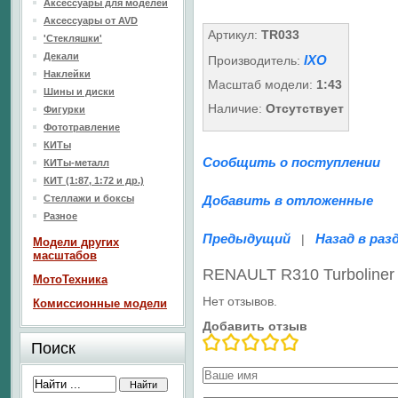
Аксессуары для моделей
Аксессуары от AVD
Артикул:
TR033
'Стекляшки'
Декали
IXO
Производитель:
Наклейки
Масштаб модели:
1:43
Шины и диски
Наличие:
Отсутствует
Фигурки
Фототравление
КИТы
Сообщить о поступлении
КИТы-металл
КИТ (1:87, 1:72 и др.)
Стеллажи и боксы
Добавить в отложенные
Разное
Предыдущий
Назад в раз
|
Модели других
масштабов
RENAULT R310 Turboliner
МотоТехника
Нет отзывов.
Комиссионные модели
Добавить отзыв
Поиск