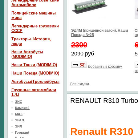
Легендарные советские
Автомобили
Полицейские машины
мира
Легендарные грузовики
СССР
ЭД4М (прицепной вагон), Наши
С
Поезда №25
п
Тракторы. История,
2300
люди
Наши Автобусы
2090 руб
5
(MODIMIO)
Наши Танки (MODIMIO)
Добавить в корзину
к
Наши Поезда (MODIMIO)
Автобусы/Троллейбусы
Все скидки
Грузовые автомобили
1:43
RENAULT R310 Turbol
ЗИС
Камский
МАЗ
УРАЛ
ЗИЛ
Renault R310
Горький