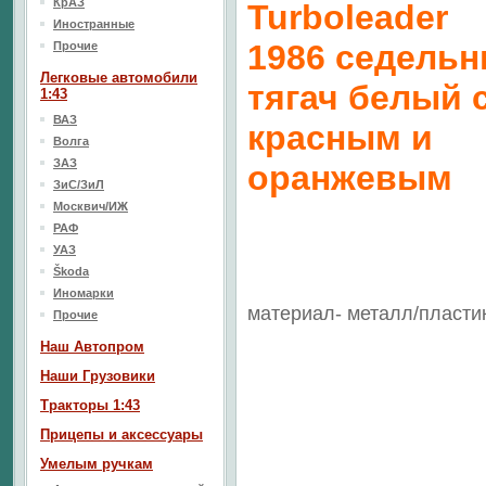
КрАЗ
Turboleader
Иностранные
1986 седель
Прочие
Легковые автомобили
тягач белый 
1:43
ВАЗ
красным и
Волга
ЗАЗ
оранжевым
ЗиС/ЗиЛ
Москвич/ИЖ
РАФ
УАЗ
Škoda
Иномарки
материал- металл/пласти
Прочие
Наш Aвтопром
Наши Грузовики
Тракторы 1:43
Прицепы и аксессуары
Умелым ручкам