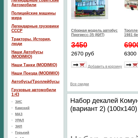
Легендарные советские
Автомобили
Полицейские машины
мира
Легендарные грузовики
СССР
Сборная модель автобус
Тролле
Прогресс-35 (КИТ)
1981 б
Тракторы. История,
3450
690
люди
Наши Автобусы
2670 руб
6300
(MODIMIO)
Наши Танки (MODIMIO)
Добавить в корзину
Наши Поезда (MODIMIO)
Автобусы/Троллейбусы
Все скидки
Грузовые автомобили
1:43
Набор декалей Кому
ЗИС
(вариант 2) (100х140)
Камский
МАЗ
УРАЛ
ЗИЛ
Горький