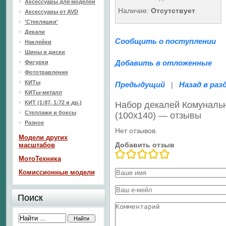
Аксессуары для моделей
Наличие:
Отсутствует
Аксессуары от AVD
'Стекляшки'
Декали
Сообщить о поступлении
Наклейки
Шины и диски
Добавить в отложенные
Фигурки
Фототравление
КИТы
Предыдущий
Назад в раз
|
КИТы-металл
КИТ (1:87, 1:72 и др.)
Набор декалей Комунальн
Стеллажи и боксы
(100х140) — отзывы
Разное
Нет отзывов.
Модели других
Добавить отзыв
масштабов
МотоТехника
Комиссионные модели
Поиск