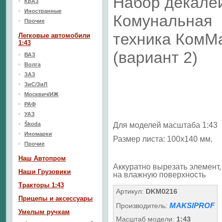
Набор декале
КрАЗ
Иностранные
Комунальная
Прочие
техника КомМ
Легковые автомобили
1:43
(вариант 2)
ВАЗ
Волга
ЗАЗ
ЗиС/ЗиЛ
Москвич/ИЖ
РАФ
УАЗ
Škoda
Для моделей масштаба 1:43
Иномарки
Размер листа: 100х140 мм.
Прочие
Наш Aвтопром
Аккуратно вырезать элемент, 
Наши Грузовики
на влажную поверхность
Тракторы 1:43
Артикул:
DKM0216
Прицепы и аксессуары
MAKSIPROF
Производитель:
Умелым ручкам
Масштаб модели:
1:43