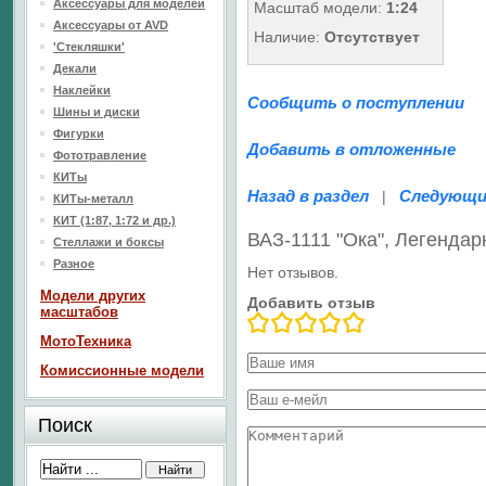
Аксессуары для моделей
Масштаб модели:
1:24
Аксессуары от AVD
Наличие:
Отсутствует
'Стекляшки'
Декали
Наклейки
Сообщить о поступлении
Шины и диски
Фигурки
Добавить в отложенные
Фототравление
КИТы
Назад в раздел
Следующи
|
КИТы-металл
КИТ (1:87, 1:72 и др.)
ВАЗ-1111 "Ока", Легенд
Стеллажи и боксы
Разное
Нет отзывов.
Модели других
Добавить отзыв
масштабов
МотоТехника
Комиссионные модели
Поиск