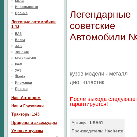
КрАЗ
Иностранные
Легендарные
Прочие
Легковые автомобили
советские
1:43
Автомобили 
ВАЗ
Волга
ЗАЗ
ЗиС/ЗиЛ
Москвич/ИЖ
РАФ
УАЗ
кузов модели - металл
Škoda
дно
-пластик
Иномарки
Прочие
Наш Aвтопром
После выхода следующег
гарантируется!
Наши Грузовики
Тракторы 1:43
Прицепы и аксессуары
Артикул:
LSA51
Умелым ручкам
Производитель:
Hachette