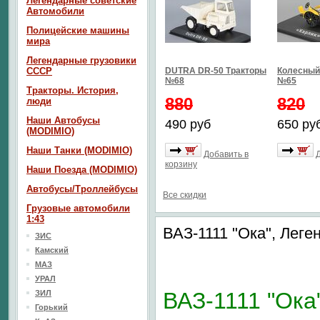
Легендарные советские
Автомобили
Полицейские машины
мира
Легендарные грузовики
СССР
DUTRA DR-50 Тракторы
Колесный 
№68
№65
Тракторы. История,
880
820
люди
Наши Автобусы
490 руб
650 ру
(MODIMIO)
Наши Танки (MODIMIO)
Добавить в
корзину
Наши Поезда (MODIMIO)
Автобусы/Троллейбусы
Все скидки
Грузовые автомобили
1:43
ВАЗ-1111 "Ока", Лег
ЗИС
Камский
МАЗ
УРАЛ
ВАЗ-1111 "Ока
ЗИЛ
Горький