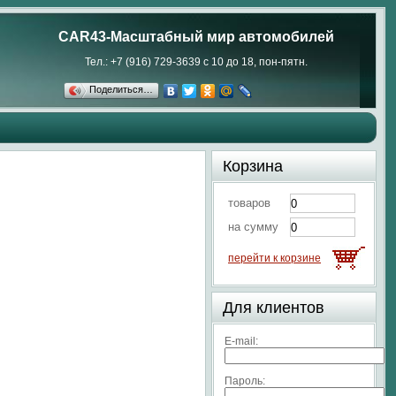
CAR43-Масштабный мир автомобилей
Тел.: +7 (916) 729-3639 с 10 до 18, пон-пятн.
Поделиться…
Корзина
товаров
на сумму
перейти к корзине
Для клиентов
E-mail:
Пароль: