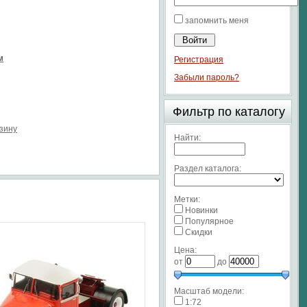
запомнить меня
м
Регистрация
Забыли пароль?
Фильтр по каталогу
рзину
Найти:
Раздел каталога:
Метки:
Новинки
Популярное
Скидки
Цена:
от
до
Масштаб модели:
1:72