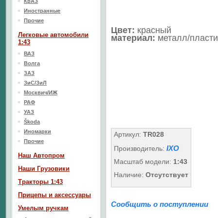
КрАЗ
Иностранные
Прочие
Цвет:
красный
Легковые автомобили
материал:
металл/пласти
1:43
ВАЗ
Волга
ЗАЗ
ЗиС/ЗиЛ
Москвич/ИЖ
РАФ
УАЗ
Škoda
Иномарки
Артикул:
TR028
Прочие
IXO
Производитель:
Наш Aвтопром
Масштаб модели:
1:43
Наши Грузовики
Наличие:
Отсутствует
Тракторы 1:43
Прицепы и аксессуары
Сообщить о поступлении
Умелым ручкам