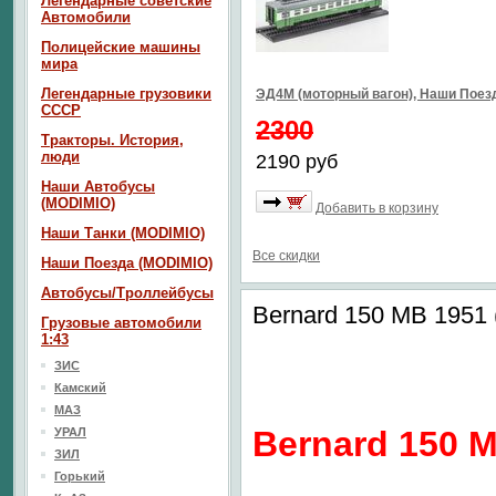
Легендарные советские
Автомобили
Полицейские машины
мира
Легендарные грузовики
ЭД4М (моторный вагон), Наши Пое
СССР
2300
Тракторы. История,
люди
2190 руб
Наши Автобусы
(MODIMIO)
Добавить в корзину
Наши Танки (MODIMIO)
Все скидки
Наши Поезда (MODIMIO)
Автобусы/Троллейбусы
Bernard 150 MB 1951 
Грузовые автомобили
1:43
ЗИС
Камский
МАЗ
Bernard 150 
УРАЛ
ЗИЛ
Горький