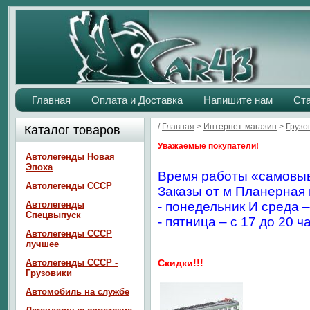
Главная
Оплата и Доставка
Напишите нам
Ст
/
Главная
>
Интернет-магазин
>
Грузо
Каталог товаров
Уважаемые покупатели!
Автолегенды Новая
Эпоха
Время работы «самовыв
Автолегенды СССР
Заказы от м Планерная 
Автолегенды
- понедельник И среда –
Спецвыпуск
- пятница – с 17 до 20 ч
Автолегенды СССР
лучшее
Автолегенды СССР -
Скидки!!!
Грузовики
Автомобиль на службе