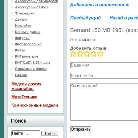
Аксессуары для моделей
Добавить в отложенные
Аксессуары от AVD
'Стекляшки'
Предыдущий
Назад в раз
|
Декали
Наклейки
Bernard 150 MB 1951 (кр
Шины и диски
Фигурки
Нет отзывов.
Фототравление
Добавить отзыв
КИТы
КИТы-металл
КИТ (1:87, 1:72 и др.)
Стеллажи и боксы
Разное
Модели других
масштабов
МотоТехника
Комиссионные модели
Поиск