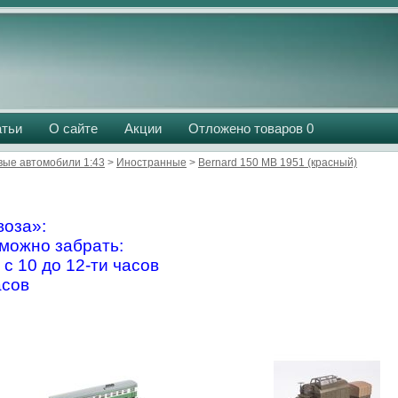
атьи
О сайте
Акции
Отложено товаров
0
вые автомобили 1:43
>
Иностранные
>
Bernard 150 MB 1951 (красный)
оза»:
можно забрать:
 с 10 до 12-ти часов
асов