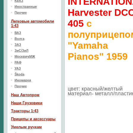
INTERNATION
КрАЗ
Иностранные
Harvester DC
Прочие
405
с
Легковые автомобили
1:43
полуприцепо
ВАЗ
Волга
"Yamaha
ЗАЗ
ЗиС/ЗиЛ
Pianos" 1959
Москвич/ИЖ
РАФ
УАЗ
Škoda
Иномарки
Прочие
цвет: красный/желтый
материал- металл/пласти
Наш Aвтопром
Наши Грузовики
Тракторы 1:43
Прицепы и аксессуары
Умелым ручкам