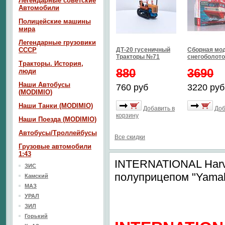
Легендарные советские
Автомобили
Полицейские машины
мира
Легендарные грузовики
СССР
ДТ-20 гусеничный
Сборная мо
Тракторы №71
снегоболото
Тракторы. История,
880
3690
люди
Наши Автобусы
760 руб
3220 руб
(MODIMIO)
Наши Танки (MODIMIO)
Добавить в
Доб
корзину
Наши Поезда (MODIMIO)
Автобусы/Троллейбусы
Все скидки
Грузовые автомобили
1:43
INTERNATIONAL Harv
ЗИС
полуприцепом "Yamah
Камский
МАЗ
УРАЛ
ЗИЛ
Горький