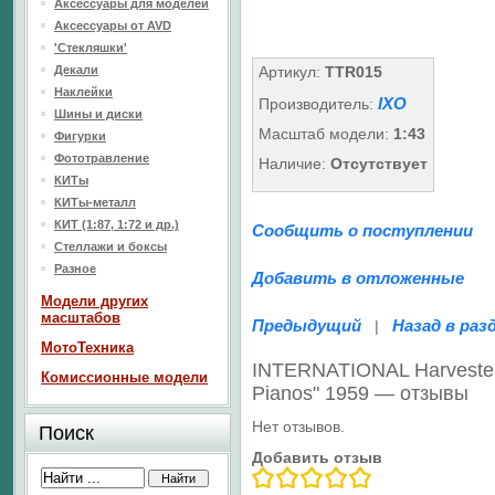
Аксессуары для моделей
Аксессуары от AVD
'Стекляшки'
Декали
Артикул:
TTR015
Наклейки
IXO
Производитель:
Шины и диски
Масштаб модели:
1:43
Фигурки
Фототравление
Наличие:
Отсутствует
КИТы
КИТы-металл
КИТ (1:87, 1:72 и др.)
Сообщить о поступлении
Стеллажи и боксы
Разное
Добавить в отложенные
Модели других
масштабов
Предыдущий
Назад в раз
|
МотоТехника
INTERNATIONAL Harveste
Комиссионные модели
Pianos" 1959 — отзывы
Нет отзывов.
Поиск
Добавить отзыв