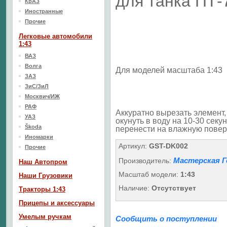
для танка ПТ-
КрАЗ
Иностранные
Прочие
Легковые автомобили
1:43
ВАЗ
Волга
Для моделей масштаба 1:43
ЗАЗ
ЗиС/ЗиЛ
Москвич/ИЖ
РАФ
Аккуратно вырезать элемент,
УАЗ
окунуть в воду на 10-30 секун
Škoda
перенести на влажную повер
Иномарки
Артикул:
GST-DK002
Прочие
Мастерская Г
Производитель:
Наш Aвтопром
Масштаб модели:
1:43
Наши Грузовики
Наличие:
Отсутствует
Тракторы 1:43
Прицепы и аксессуары
Умелым ручкам
Сообщить о поступлении