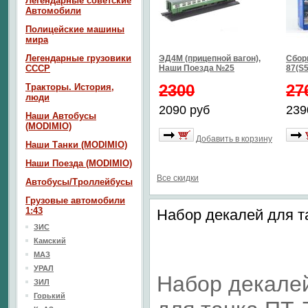
Легендарные советские
Автомобили
Полицейские машины
мира
Легендарные грузовики
ЭД4М (прицепной вагон),
Сбор
СССР
Наши Поезда №25
87(S5
2300
27
Тракторы. История,
люди
2090 руб
239
Наши Автобусы
(MODIMIO)
Добавить в корзину
Наши Танки (MODIMIO)
Наши Поезда (MODIMIO)
Все скидки
Автобусы/Троллейбусы
Грузовые автомобили
1:43
Набор декалей для т
ЗИС
Камский
МАЗ
УРАЛ
Набор декале
ЗИЛ
Горький