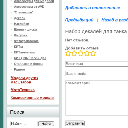
Аксессуары для моделей
Аксессуары от AVD
Добавить в отложенные
'Стекляшки'
Декали
Предыдущий
Назад в раз
|
Наклейки
Шины и диски
Набор декалей для танка
Фигурки
Нет отзывов.
Фототравление
КИТы
Добавить отзыв
КИТы-металл
КИТ (1:87, 1:72 и др.)
Стеллажи и боксы
Разное
Модели других
масштабов
МотоТехника
Комиссионные модели
Поиск