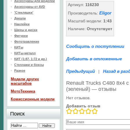
Аксессуары для моделей
Артикул:
116230
Аксессуары от AVD
Eligor
'Стекляшки'
Производитель:
Декали
Масштаб модели:
1:43
Наклейки
Наличие:
Отсутствует
Шины и диски
Фигурки
Фототравление
Сообщить о поступлении
КИТы
КИТы-металл
Добавить в отложенные
КИТ (1:87, 1:72 и др.)
Стеллажи и боксы
Разное
Предыдущий
Назад в раз
|
Модели других
Renault Trucks C480 8х4 
масштабов
(зеленый) — отзывы
МотоТехника
Нет отзывов.
Комиссионные модели
Добавить отзыв
Поиск