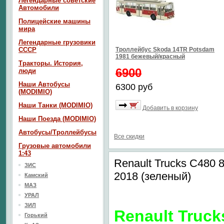
Легендарные советские
Автомобили
Полицейские машины
мира
Легендарные грузовики
СССР
Троллейбус Skoda 14TR Potsdam
1981 бежевый/красный
Тракторы. История,
6900
люди
Наши Автобусы
6300 руб
(MODIMIO)
Наши Танки (MODIMIO)
Добавить в корзину
Наши Поезда (MODIMIO)
Автобусы/Троллейбусы
Все скидки
Грузовые автомобили
1:43
Renault Trucks C480
ЗИС
2018 (зеленый)
Камский
МАЗ
УРАЛ
ЗИЛ
Renault Truck
Горький