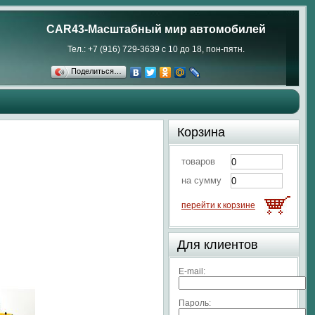
CAR43-Масштабный мир автомобилей
Тел.: +7 (916) 729-3639 с 10 до 18, пон-пятн.
Поделиться…
Корзина
товаров
на сумму
перейти к корзине
Для клиентов
E-mail:
Пароль: