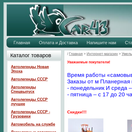
Главная
Оплата и Доставка
Напишите нам
Ст
/
Главная
>
Интернет-магазин
>
Умелы
Каталог товаров
Уважаемые покупатели!
Автолегенды Новая
Эпоха
Время работы «самовыв
Автолегенды СССР
Заказы от м Планерная 
Автолегенды
- понедельник И среда –
Спецвыпуск
- пятница – с 17 до 20 ч
Автолегенды СССР
лучшее
Автолегенды СССР -
Скидки!!!
Грузовики
Автомобиль на службе