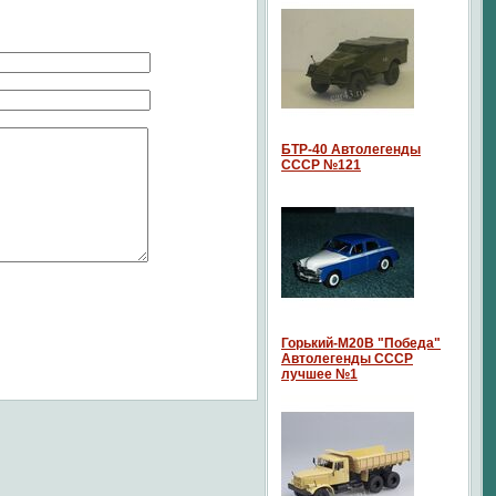
БТР-40 Автолегенды
СССР №121
Горький-М20В "Победа"
Автолегенды СССР
лучшее №1