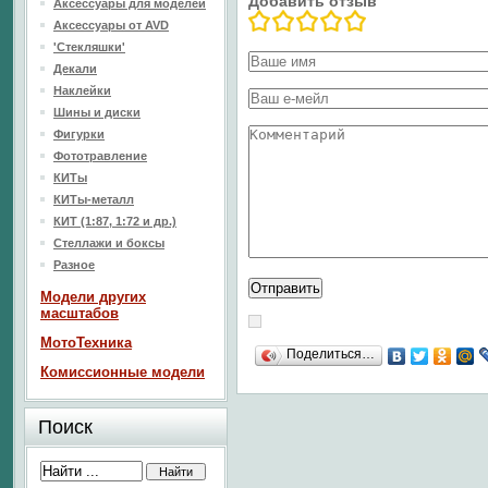
Добавить отзыв
Аксессуары для моделей
Аксессуары от AVD
'Стекляшки'
Декали
Наклейки
Шины и диски
Фигурки
Фототравление
КИТы
КИТы-металл
КИТ (1:87, 1:72 и др.)
Стеллажи и боксы
Разное
Модели других
масштабов
МотоТехника
Поделиться…
Комиссионные модели
Поиск