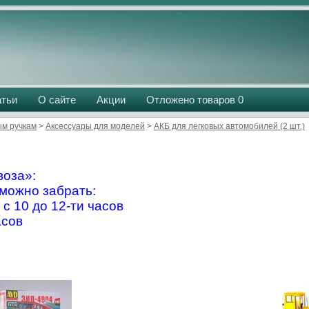
атьи
О сайте
Акции
Отложено товаров
0
м ручкам
>
Аксессуары для моделей
>
АКБ для легковых автомобилей (2 шт.)
оза»:
можно забрать:
 с 10 до 12-ти часов
асов