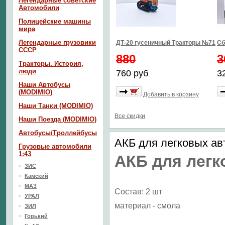
Легендарные советские
Автомобили
Полицейские машины
мира
Легендарные грузовики
ДТ-20 гусеничный Тракторы №71
Сб
СССР
880
3
Тракторы. История,
люди
760 руб
3
Наши Автобусы
(MODIMIO)
Добавить в корзину
Наши Танки (MODIMIO)
Все скидки
Наши Поезда (MODIMIO)
Автобусы/Троллейбусы
АКБ для легковых ав
Грузовые автомобили
1:43
АКБ для лег
ЗИС
Камский
МАЗ
Состав: 2 шт
УРАЛ
материал - смола
ЗИЛ
Горький