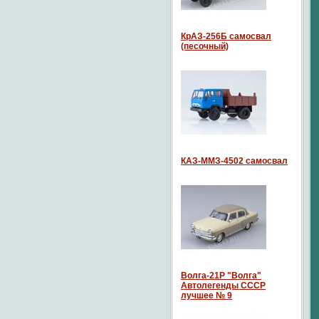
КрАЗ-256Б самосвал
(песочный)
КАЗ-ММЗ-4502 самосвал
Волга-21P "Волга"
Автолегенды СССР
лучшее № 9