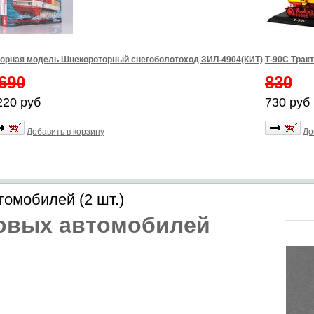
орная модель Шнекороторный снегоболотоход ЗИЛ-4904(КИТ)
Т-90С Трак
690
830
220 руб
730 руб
Добавить в корзину
До
томобилей (2 шт.)
ковых автомобилей