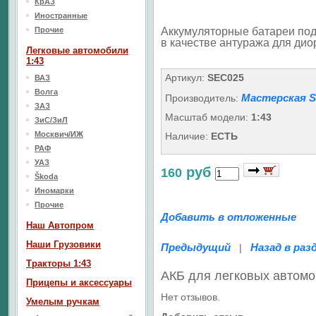
КрАЗ
Иностранные
Прочие
Аккумуляторные батареи под
в качестве антуража для ди
Легковые автомобили
1:43
Артикул:
SEC025
ВАЗ
Волга
Мастерская 
Производитель:
ЗАЗ
Масштаб модели:
1:43
ЗиС/ЗиЛ
Москвич/ИЖ
Наличие:
ЕСТЬ
РАФ
УАЗ
руб
160
Škoda
Иномарки
Прочие
Добавить в отложенные
Наш Aвтопром
Наши Грузовики
Предыдущий
Назад в раз
|
Тракторы 1:43
АКБ для легковых автомо
Прицепы и аксессуары
Нет отзывов.
Умелым ручкам