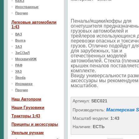
КрАЗ
Иностранные
Прочие
Пеналы/ящики/кофры для
Легковые автомобили
огнетушителя предназначен
1:43
грузовых автомобилей и
ВАЗ
трейлеров использующихся 
перевозки опасных и токсич
Волга
грузов. Отлично подойдут для
ЗАЗ
для зарубежных, так и
ЗиС/ЗиЛ
отечественных моделей
Москвич/ИЖ
автомобилей. Стекла (пленка
крышек пеналов поставляетс
РАФ
комплекте.
УАЗ
Ввиду универсальности разм
Škoda
аксессуары мы рекомендуем п
Иномарки
масштабов.
Прочие
Наш Aвтопром
Артикул:
SEC021
Наши Грузовики
Мастерская 
Производитель:
Тракторы 1:43
Масштаб модели:
1:43
Прицепы и аксессуары
Наличие:
ЕСТЬ
Умелым ручкам