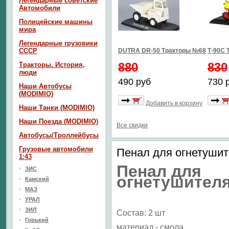
Легендарные советские
Автомобили
Полицейские машины
мира
Легендарные грузовики
СССР
DUTRA DR-50 Тракторы №68
Т-90С 
880
830
Тракторы. История,
люди
490 руб
730 
Наши Автобусы
(MODIMIO)
Добавить в корзину
Наши Танки (MODIMIO)
Наши Поезда (MODIMIO)
Все скидки
Автобусы/Троллейбусы
Грузовые автомобили
Пенал для огнетушите
1:43
Пенал для
ЗИС
огнетушител
Камский
МАЗ
УРАЛ
ЗИЛ
Состав: 2 шт
Горький
материал - смола