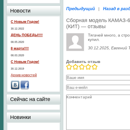
Предыдущий
Назад в раз
|
Новости
Сборная модель КАМАЗ-65
С Новым Годом!
(КИТ) — отзывы
30.12.2022
Тягачей много, а стр
ДЕНЬ ПОБЕДЫ!!!!
купил.
08.05.2020
30.12.2025
, Евгений 
8 марта!!!!
08.03.2020
Добавить отзыв
С Новым Годом!
30.12.2019
Архив новостей
Сейчас на сайте
Новинки