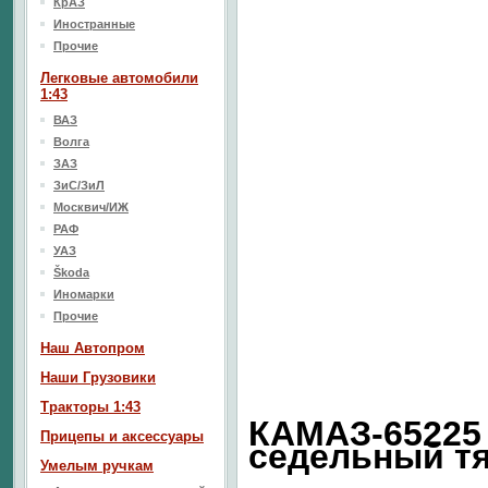
КрАЗ
Иностранные
Прочие
Легковые автомобили
1:43
ВАЗ
Волга
ЗАЗ
ЗиС/ЗиЛ
Москвич/ИЖ
РАФ
УАЗ
Škoda
Иномарки
Прочие
Наш Aвтопром
Наши Грузовики
Тракторы 1:43
КАМАЗ-65225 
Прицепы и аксессуары
седельный тя
Умелым ручкам