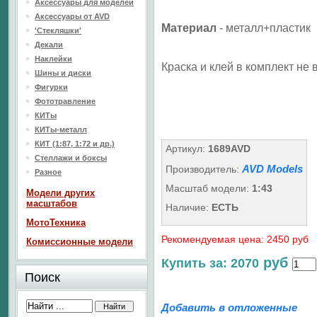
Аксессуары для моделей
Аксессуары от AVD
Материал
- металл+пластик
'Стекляшки'
Декали
Наклейки
Краска и клей в комплект не 
Шины и диски
Фигурки
Фототравление
КИТы
КИТы-металл
КИТ (1:87, 1:72 и др.)
Артикул:
1689AVD
Стеллажи и боксы
AVD Models
Производитель:
Разное
Масштаб модели:
1:43
Модели других
масштабов
Наличие:
ЕСТЬ
МотоТехника
Рекомендуемая цена: 2450 руб
Комиссионные модели
руб
Купить за: 2070
Поиск
Добавить в отложенные