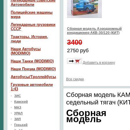
Легендарные советские
Автомобили
Полицейские машины
мира
Легендарные грузовики
СССР
Сборная модель Аэродромный
кондиционер АКВ-30/120 (КИТ)
Тракторы. История,
3400
люди
Наши Автобусы
2750 руб
(MODIMIO)
Наши Танки (MODIMIO)
Добавить в корзину
Наши Поезда (MODIMIO)
Автобусы/Троллейбусы
Все скидки
Грузовые автомобили
1:43
Сборная модель КАМА
ЗИС
седельный тягач (КИ
Камский
МАЗ
Сборная
УРАЛ
модель
ЗИЛ
Горький