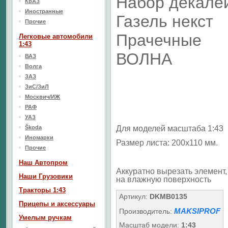
Набор декале
КрАЗ
Иностранные
Газель некст
Прочие
Прачечные
Легковые автомобили
1:43
ВОЛНА
ВАЗ
Волга
ЗАЗ
ЗиС/ЗиЛ
Москвич/ИЖ
РАФ
УАЗ
Škoda
Для моделей масштаба 1:43
Иномарки
Размер листа: 200х110 мм.
Прочие
Наш Aвтопром
Аккуратно вырезать элемент, 
Наши Грузовики
на влажную поверхность
Тракторы 1:43
Артикул:
DKMB0135
Прицепы и аксессуары
MAKSIPROF
Производитель:
Умелым ручкам
Масштаб модели:
1:43