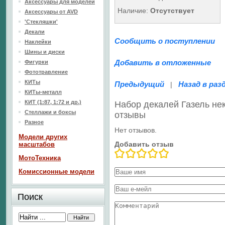
Аксессуары для моделей
Наличие:
Отсутствует
Аксессуары от AVD
'Стекляшки'
Декали
Сообщить о поступлении
Наклейки
Шины и диски
Добавить в отложенные
Фигурки
Фототравление
КИТы
Предыдущий
Назад в раз
|
КИТы-металл
КИТ (1:87, 1:72 и др.)
Набор декалей Газель не
Стеллажи и боксы
отзывы
Разное
Нет отзывов.
Модели других
Добавить отзыв
масштабов
МотоТехника
Комиссионные модели
Поиск