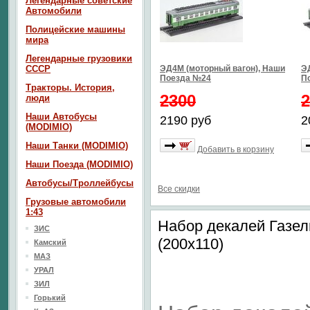
Легендарные советские
Автомобили
Полицейские машины
мира
Легендарные грузовики
СССР
ЭД4М (моторный вагон), Наши
Э
Поезда №24
П
Тракторы. История,
2300
2
люди
Наши Автобусы
2190 руб
2
(MODIMIO)
Наши Танки (MODIMIO)
Добавить в корзину
Наши Поезда (MODIMIO)
Автобусы/Троллейбусы
Все скидки
Грузовые автомобили
1:43
Набор декалей Газе
ЗИС
(200х110)
Камский
МАЗ
УРАЛ
ЗИЛ
Горький