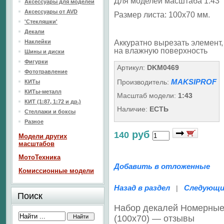
Для моделей масштаба 1:43
Аксессуары для моделей
Аксессуары от AVD
Размер листа: 100х70 мм.
'Стекляшки'
Декали
Наклейки
Аккуратно вырезать элемент, 
на влажную поверхность
Шины и диски
Фигурки
Артикул:
DKM0469
Фототравление
MAKSIPROF
Производитель:
КИТы
КИТы-металл
Масштаб модели:
1:43
КИТ (1:87, 1:72 и др.)
Наличие:
ЕСТЬ
Стеллажи и боксы
Разное
руб
140
Модели других
масштабов
МотоТехника
Добавить в отложенные
Комиссионные модели
Назад в раздел
Следующи
|
Поиск
Набор декалей Номерные 
(100х70) — отзывы