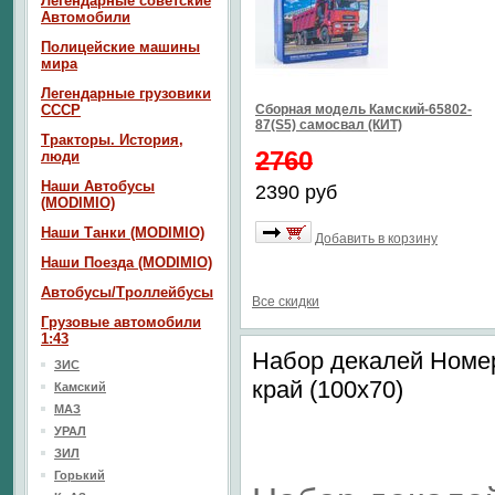
Легендарные советские
Автомобили
Полицейские машины
мира
Легендарные грузовики
СССР
Сборная модель Камский-65802-
87(S5) самосвал (КИТ)
Тракторы. История,
2760
люди
Наши Автобусы
2390 руб
(MODIMIO)
Наши Танки (MODIMIO)
Добавить в корзину
Наши Поезда (MODIMIO)
Автобусы/Троллейбусы
Все скидки
Грузовые автомобили
1:43
Набор декалей Номер
ЗИС
край (100х70)
Камский
МАЗ
УРАЛ
ЗИЛ
Горький