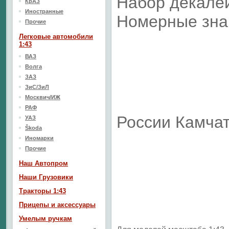
Набор декале
КрАЗ
Иностранные
Номерные зна
Прочие
Легковые автомобили
1:43
ВАЗ
Волга
ЗАЗ
ЗиС/ЗиЛ
Москвич/ИЖ
РАФ
России Камчат
УАЗ
Škoda
Иномарки
Прочие
Наш Aвтопром
Наши Грузовики
Тракторы 1:43
Прицепы и аксессуары
Умелым ручкам