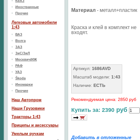
КрАЗ
Иностранные
Материал
- металл+пластик
Прочие
Легковые автомобили
1:43
Краска и клей в комплект не
входят.
ВАЗ
Волга
ЗАЗ
ЗиС/ЗиЛ
Москвич/ИЖ
РАФ
Артикул:
1686AVD
УАЗ
Масштаб модели:
1:43
Škoda
Иномарки
Наличие:
ЕСТЬ
Прочие
Рекомендуемая цена: 2850 руб
Наш Aвтопром
Наши Грузовики
руб
Купить за: 2390
Тракторы 1:43
Прицепы и аксессуары
Умелым ручкам
Добавить в отложенные