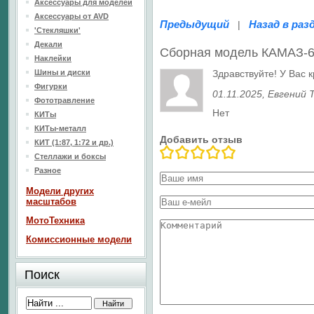
Аксессуары для моделей
Аксессуары от AVD
Предыдущий
Назад в раз
|
'Стекляшки'
Декали
Сборная модель КАМАЗ-6
Наклейки
Шины и диски
Здравствуйте! У Вас 
Фигурки
01.11.2025
, Евгений 
Фототравление
Нет
КИТы
КИТы-металл
Добавить отзыв
КИТ (1:87, 1:72 и др.)
Стеллажи и боксы
Разное
Модели других
масштабов
МотоТехника
Комиссионные модели
Поиск