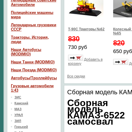
Легендарные советские
Автомобили
Полицейские машины
мира
Легендарные грузовики
СССР
Т-90С Тракторы №62
Колесный 
№65
830
Тракторы. История,
820
люди
730 руб
Наши Автобусы
650 руб
(MODIMIO)
Добавить в
Наши Танки (MODIMIO)
корзину
Д
Наши Поезда (MODIMIO)
Все скидки
Автобусы/Троллейбусы
Грузовые автомобили
1:43
Сборная модель КАМ
ЗИС
Сборная
Камский
модель
МАЗ
КАМАЗ-6522
УРАЛ
самосвал
ЗИЛ
Горький