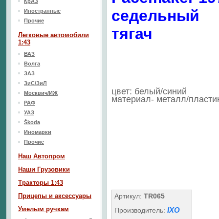
КрАЗ
седельный
Иностранные
Прочие
тягач
Легковые автомобили
1:43
ВАЗ
Волга
ЗАЗ
ЗиС/ЗиЛ
цвет: белый/синий
Москвич/ИЖ
материал- металл/пласти
РАФ
УАЗ
Škoda
Иномарки
Прочие
Наш Aвтопром
Наши Грузовики
Тракторы 1:43
Прицепы и аксессуары
Артикул:
TR065
Умелым ручкам
IXO
Производитель: