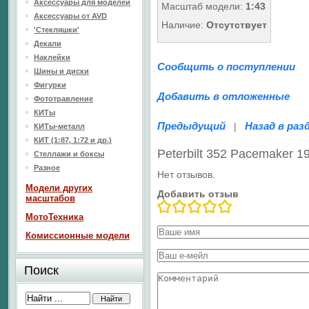
Аксессуары для моделей
Масштаб модели:
1:43
Аксессуары от AVD
Наличие:
Отсутствует
'Стекляшки'
Декали
Наклейки
Сообщить о поступлении
Шины и диски
Фигурки
Добавить в отложенные
Фототравление
КИТы
Предыдущий
Назад в раз
|
КИТы-металл
КИТ (1:87, 1:72 и др.)
Peterbilt 352 Pacemaker 
Стеллажи и боксы
Разное
Нет отзывов.
Модели других
Добавить отзыв
масштабов
МотоТехника
Комиссионные модели
Поиск