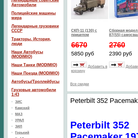
Легендарные советские
Автомобили
Полицейские машины
мира
Легендарные грузовики
СССР
СКП-11 (130) с
Сборная модел
прицепом
87(S5) самосва
Тракторы. История,
6670
2760
люди
Наши Автобусы
5850 руб
2390 руб
(MODIMIO)
Наши Танки (MODIMIO)
Добавить в
Добави
корзину
Наши Поезда (MODIMIO)
Автобусы/Троллейбусы
Все скидки
Грузовые автомобили
1:43
Peterbilt 352 Pacemak
ЗИС
Камский
МАЗ
УРАЛ
Peterbilt 352
ЗИЛ
Горький
Pacemaker 19