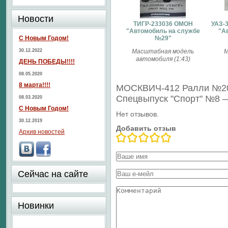
Новости
ТИГР-233036 ОМОН
УАЗ-
"Автомобиль на службе
"А
С Новым Годом!
№29"
30.12.2022
Масштабная модель
М
автомобиля (1:43)
ДЕНЬ ПОБЕДЫ!!!!
08.05.2020
8 марта!!!!
МОСКВИЧ-412 Ралли №20
Спецвыпуск "Спорт" №8 
08.03.2020
С Новым Годом!
Нет отзывов.
30.12.2019
Добавить отзыв
Архив новостей
Сейчас на сайте
Новинки