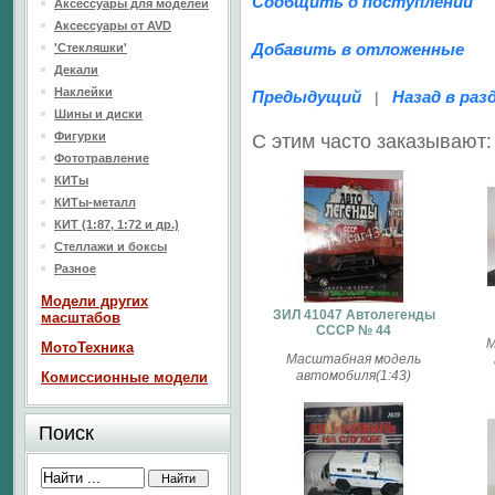
Сообщить о поступлении
Аксессуары для моделей
Аксессуары от AVD
Добавить в отложенные
'Стекляшки'
Декали
Наклейки
Предыдущий
Назад в раз
|
Шины и диски
Фигурки
С этим часто заказывают:
Фототравление
КИТы
КИТы-металл
КИТ (1:87, 1:72 и др.)
Стеллажи и боксы
Разное
Модели других
ЗИЛ 41047 Автолегенды
масштабов
СССР № 44
М
МотоТехника
Масштабная модель
автомобиля(1:43)
Комиссионные модели
Поиск