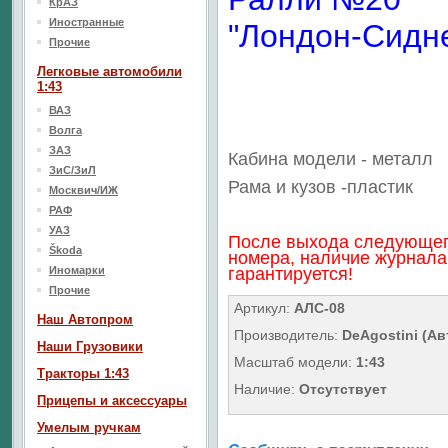
КрАЗ
Иностранные
"Лондон-Сидн
Прочие
Легковые автомобили
1:43
ВАЗ
Волга
ЗАЗ
Кабина модели - металл
ЗиС/ЗиЛ
Рама и кузов
-пластик
Москвич/ИЖ
РАФ
УАЗ
После выхода следующе
Škoda
номера, наличие журнала
Иномарки
гарантируется!
Прочие
Артикул:
АЛС-08
Наш Aвтопром
Производитель:
DeAgostini (А
Наши Грузовики
Масштаб модели:
1:43
Тракторы 1:43
Наличие:
Отсутствует
Прицепы и аксессуары
Умелым ручкам