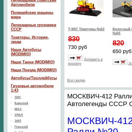
Легендарные советские
Автомобили
Полицейские машины
мира
Легендарные грузовики
СССР
Т-90С Тракторы №62
Колесный 
№65
830
Тракторы. История,
820
люди
730 руб
Наши Автобусы
650 руб
(MODIMIO)
Добавить в
Наши Танки (MODIMIO)
корзину
Д
Наши Поезда (MODIMIO)
Автобусы/Троллейбусы
Все скидки
Грузовые автомобили
1:43
МОСКВИЧ-412 Ралли
ЗИС
Автолегенды СССР С
Камский
МАЗ
УРАЛ
МОСКВИЧ-41
ЗИЛ
Горький
Ралли №20