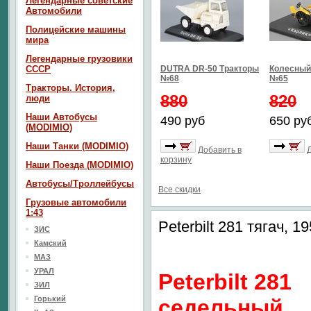
Легендарные советские
Автомобили
Полицейские машины
мира
Легендарные грузовики
СССР
DUTRA DR-50 Тракторы
Колесный 
№68
№65
Тракторы. История,
880
820
люди
Наши Автобусы
490 руб
650 ру
(MODIMIO)
Наши Танки (MODIMIO)
Добавить в
корзину
Наши Поезда (MODIMIO)
Автобусы/Троллейбусы
Все скидки
Грузовые автомобили
1:43
Peterbilt 281 тягач, 1
ЗИС
Камский
МАЗ
УРАЛ
Peterbilt 281
ЗИЛ
Горький
седельный