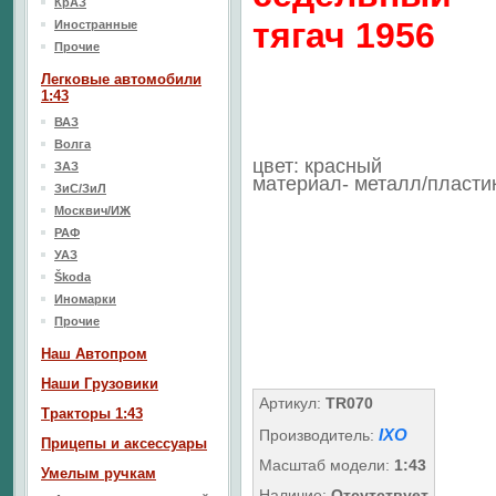
КрАЗ
тягач 1956
Иностранные
Прочие
Легковые автомобили
1:43
ВАЗ
Волга
цвет: красный
ЗАЗ
материал- металл/пласти
ЗиС/ЗиЛ
Москвич/ИЖ
РАФ
УАЗ
Škoda
Иномарки
Прочие
Наш Aвтопром
Наши Грузовики
Артикул:
TR070
Тракторы 1:43
IXO
Производитель:
Прицепы и аксессуары
Масштаб модели:
1:43
Умелым ручкам
Наличие:
Отсутствует