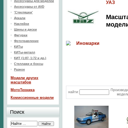
Аксессуары для моделей
УАЗ
Аксессуары от AVD
'Стекляшки'
Масшт
Декали
модел
Наклейки
Шины и диски
Фигурки
Фототравление
Иномарки
КИТы
КИТы-металл
КИТ (1:87, 1:72 и др.)
Стеллажи и боксы
Разное
Модели других
масштабов
МотоТехника
Производ
найти:
модели
Комиссионные модели
Поиск