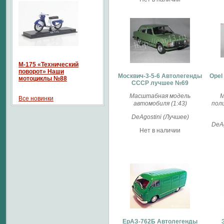
М-175 «Технический
поворот» Наши
Москвич-3-5-6 Автолегенды
Opel
мотоциклы №88
СССР лучшее №69
Масштабная модель
М
Все новинки
автомобиля (1:43)
пол
DeAgostini (Лучшее)
DeAg
Нет в наличии
ЕрАЗ-762Б Автолегенды