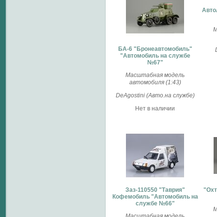
Авто
М
БА-6 "Бронеавтомобиль"
"Автомобиль на службе
№67"
Масштабная модель
автомобиля (1:43)
DeAgostini (Авто.на службе)
Нет в наличии
Заз-110550 "Таврия"
"Охт
Кофемобиль "Автомобиль на
службе №66"
М
Масштабная модель