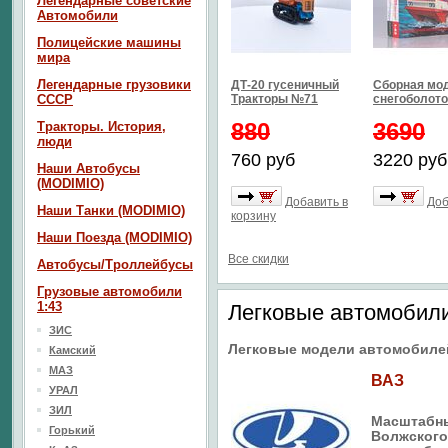
Легендарные советские
Автомобили
Полицейские машины
мира
Легендарные грузовики
ДТ-20 гусеничный
Сборная мо
СССР
Тракторы №71
снегоболото
880
3690
Тракторы. История,
люди
760 руб
3220 руб
Наши Автобусы
(MODIMIO)
Добавить в
Доб
Наши Танки (MODIMIO)
корзину
Наши Поезда (MODIMIO)
Все скидки
Автобусы/Троллейбусы
Грузовые автомобили
1:43
Легковые автомобили
ЗИС
Легковые модели автомобилей
Камский
МАЗ
ВАЗ
УРАЛ
ЗИЛ
Масштабн
Горький
Волжского