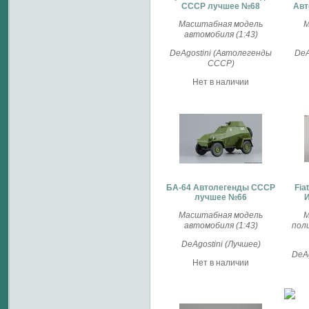
СССР лучшее №68
Авт
Масштабная модель
М
автомобиля (1:43)
DeAgostini (Автолегенды
DeA
СССР)
Нет в наличии
БА-64 Автолегенды СССР
Fia
лучшее №66
И
Масштабная модель
М
автомобиля (1:43)
пол
DeAgostini (Лучшее)
DeAg
Нет в наличии