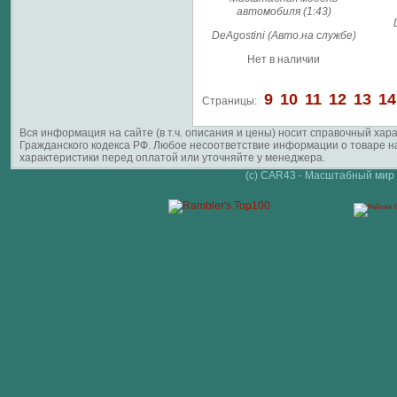
автомобиля (1:43)
DeAgostini (Авто.на службе)
Нет в наличии
9
10
11
12
13
14
Страницы:
Вся информация на сайте (в т.ч. описания и цены) носит справочный ха
Гражданского кодекса РФ. Любое несоответствие информации о товаре 
характеристики перед оплатой или уточняйте у менеджера.
(c) CAR43 - Масштабный мир