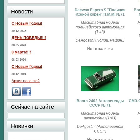
Daewoo Espero S "Полиция
Во
Новости
Южной Кореи" П.М.М. №71
Масштабная модель
М
С Новым Годом!
полицейского автомобиля
30.12.2022
(1:43)
ДЕНЬ ПОБЕДЫ!!!!
DeAgostini (Полиц. машин.)
08.05.2020
Нет в наличии
8 марта!!!!
08.03.2020
С Новым Годом!
30.12.2019
Архив новостей
Волга 2402 Автолегенды
СМЗ-
СССР № 71
Сейчас на сайте
Масштабная модель
М
автомобиля(1:43)
Новинки
DeAgostini (Автолегенды
СССР)
Нет в наличии