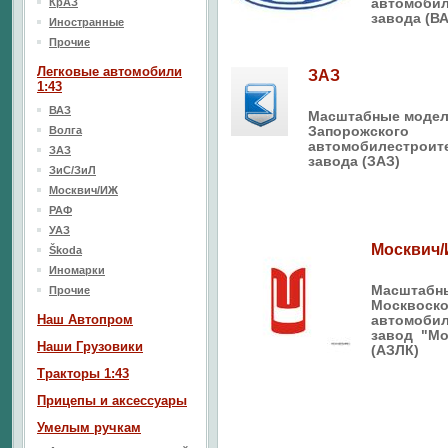
автомоби
КрАЗ
завода (В
Иностранные
Прочие
Легковые автомобили
ЗАЗ
1:43
ВАЗ
Масштабные моде
Запорожского
Волга
автомобилестроит
ЗАЗ
завода (ЗАЗ)
ЗиС/ЗиЛ
Москвич/ИЖ
РАФ
УАЗ
Москвич
Škoda
Иномарки
Масштабн
Прочие
Москвоско
Наш Aвтопром
автомоби
завод "Мо
Наши Грузовики
(АЗЛК)
Тракторы 1:43
Прицепы и аксессуары
Умелым ручкам