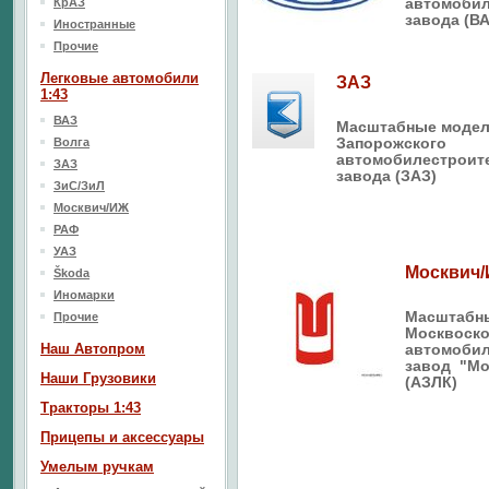
автомоби
КрАЗ
завода (В
Иностранные
Прочие
Легковые автомобили
ЗАЗ
1:43
ВАЗ
Масштабные моде
Запорожского
Волга
автомобилестроит
ЗАЗ
завода (ЗАЗ)
ЗиС/ЗиЛ
Москвич/ИЖ
РАФ
УАЗ
Москвич
Škoda
Иномарки
Масштабн
Прочие
Москвоско
Наш Aвтопром
автомоби
завод "Мо
Наши Грузовики
(АЗЛК)
Тракторы 1:43
Прицепы и аксессуары
Умелым ручкам