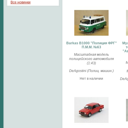
Все новинки
Barkas B1000 "Полиция ФРГ"
Мул
П.М.М. №63
т
"А
Масштабная модель
полицейского автомобиля
М
(1:43)
DeAgostini (Полиц. машин.)
Нет в наличии
DeAg