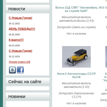
Волга-22Д СМП "Автомобиль
УАЗ-3
Новости
на службе №65"
Масштабная модель
М
С Новым Годом!
автомобиля Волга (1:43)
30.12.2022
DeAgostini (Авто.на службе)
ДЕНЬ ПОБЕДЫ!!!!
Нет в наличии
08.05.2020
8 марта!!!!
08.03.2020
С Новым Годом!
30.12.2019
Архив новостей
Нати-2 Автолегенды СССР
А
№139
А
"А
Сейчас на сайте
Масштабная модель
автомобиля (1:43)
М
DeAgostini (Автолегенды
авт
Новинки
СССР)
DeAg
Нет в наличии