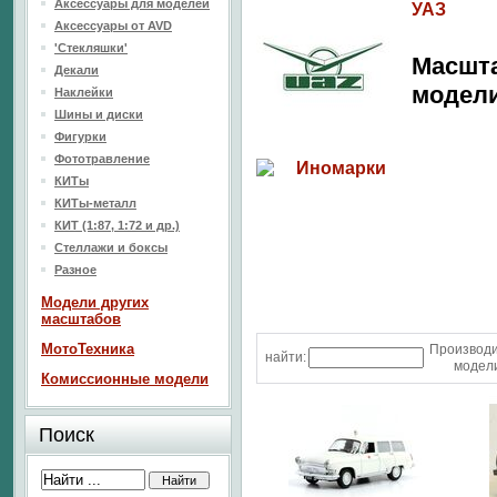
Аксессуары для моделей
УАЗ
Аксессуары от AVD
'Стекляшки'
Масшт
Декали
модел
Наклейки
Шины и диски
Фигурки
Фототравление
Иномарки
КИТы
КИТы-металл
КИТ (1:87, 1:72 и др.)
Стеллажи и боксы
Разное
Модели других
масштабов
МотоТехника
Производ
найти:
модели
Комиссионные модели
Поиск