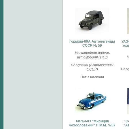
Горький-69А Автолегенды
УАЗ-
СССР № 59
охр
Масштабная модель
М
автомобиля (1:43)
DeAgostini (Автолегенды
DeAg
СССР)
Нет в наличии
Tatra-603 "Милиция
"С
Чехословакии" П.М.М. №57
"А