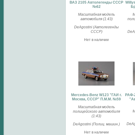
ВАЗ 2105 Автолегенды СССР
Willy
№62
Бр
Масштабная модель
М
автомобиля (1:43)
пол
DeAgostini (Автолегенды
СССР)
DeAg
Нет в наличии
Mercedes-Benz W123 "ГАИ г.
РАФ-
Москва, СССР" П.М.М. №59
"А
Масштабная модель
М
полицейского автомобиля
(1:43)
DeAg
DeAgostini (Полиц. машин.)
Нет в наличии