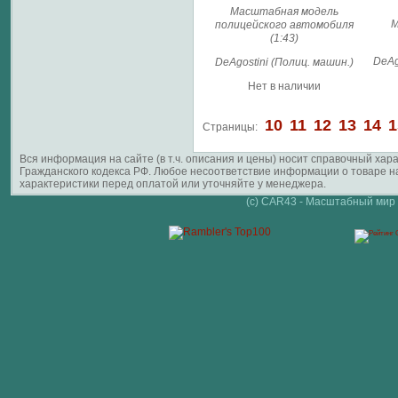
Масштабная модель
М
полицейского автомобиля
(1:43)
DeAg
DeAgostini (Полиц. машин.)
Нет в наличии
10
11
12
13
14
1
Страницы:
Вся информация на сайте (в т.ч. описания и цены) носит справочный ха
Гражданского кодекса РФ. Любое несоответствие информации о товаре 
характеристики перед оплатой или уточняйте у менеджера.
(c) CAR43 - Масштабный мир