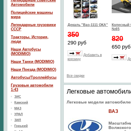
Легендарные советские
Автомобили
Полицейские машины
мира
Легендарные грузовики
Декаль "Ваз-1111 ОКА"
Колесный 
СССР
№65
350
820
Тракторы. История,
люди
290 руб
650 руб
Наши Автобусы
(MODIMIO)
Добавить в
корзину
Д
Наши Танки (MODIMIO)
Наши Поезда (MODIMIO)
Все скидки
Автобусы/Троллейбусы
Грузовые автомобили
1:43
Легковые автомобили
ЗИС
Легковые модели автомобилей
Камский
МАЗ
ВАЗ
УРАЛ
ЗИЛ
Масштабн
Горький
Волжского