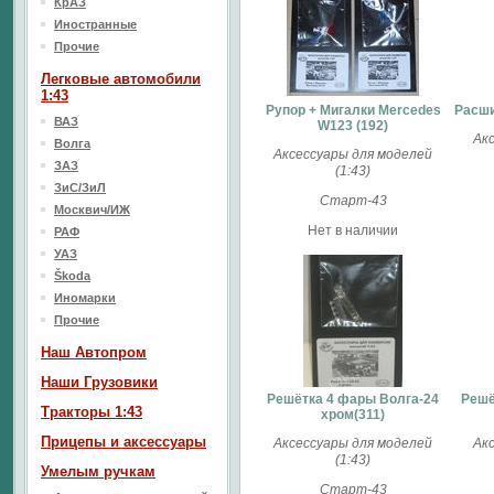
КрАЗ
Иностранные
Прочие
Легковые автомобили
1:43
Рупор + Мигалки Mercedes
Расши
ВАЗ
W123 (192)
Ак
Волга
Аксессуары для моделей
ЗАЗ
(1:43)
ЗиС/ЗиЛ
Старт-43
Москвич/ИЖ
Нет в наличии
РАФ
УАЗ
Škoda
Иномарки
Прочие
Наш Aвтопром
Наши Грузовики
Решётка 4 фары Волга-24
Решё
Тракторы 1:43
хром(311)
Прицепы и аксессуары
Аксессуары для моделей
Ак
(1:43)
Умелым ручкам
Старт-43