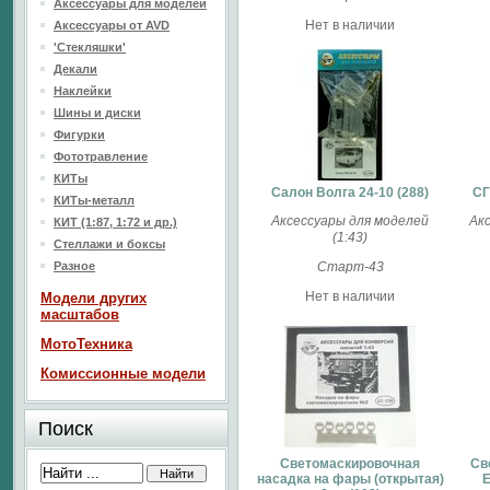
Аксессуары для моделей
Нет в наличии
Аксессуары от AVD
'Стекляшки'
Декали
Наклейки
Шины и диски
Фигурки
Фототравление
КИТы
Салон Волга 24-10 (288)
СГ
КИТы-металл
Аксессуары для моделей
Ак
КИТ (1:87, 1:72 и др.)
(1:43)
Стеллажи и боксы
Разное
Старт-43
Нет в наличии
Модели других
масштабов
МотоТехника
Комиссионные модели
Поиск
Светомаскировочная
Св
насадка на фары (открытая)
E