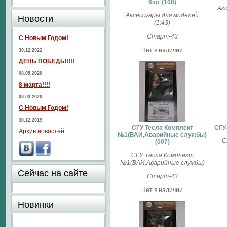
6шт (108)
Ак
Аксессуары для моделей
Новости
(1:43)
Старт-43
С Новым Годом!
Нет в наличии
30.12.2022
ДЕНЬ ПОБЕДЫ!!!!
08.05.2020
8 марта!!!!
08.03.2020
С Новым Годом!
30.12.2019
СГУ Тесла Комплект
СГУ
Архив новостей
№1(ВАИ,Аварийные службы)
С
(007)
СГУ Тесла Комплект
№1(ВАИ,Аварийные службы)
Сейчас на сайте
Старт-43
Нет в наличии
Новинки