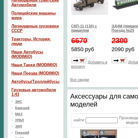
Легендарные советские
Автомобили
Полицейские машины
мира
Легендарные грузовики
СКП-11 (130) с
ЭД4М (прицепн
СССР
прицепом
Поезда №25
6670
2300
Тракторы. История,
люди
5850 руб
2090 руб
Наши Автобусы
(MODIMIO)
Добавить в
Добав
Наши Танки (MODIMIO)
корзину
Наши Поезда (MODIMIO)
Все скидки
Автобусы/Троллейбусы
Грузовые автомобили
1:43
Аксессуары для сам
ЗИС
моделей
Камский
МАЗ
Производ
найти:
УРАЛ
модели
ЗИЛ
Горький