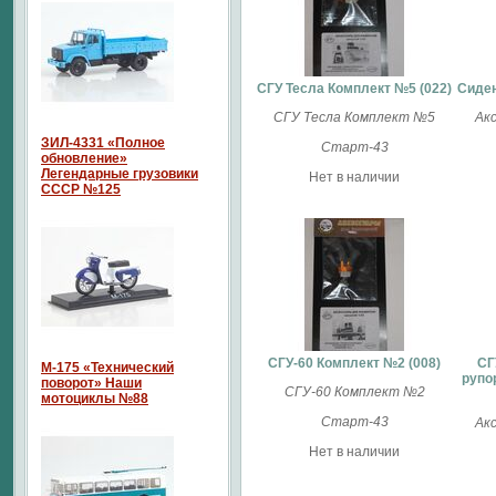
СГУ Тесла Комплект №5 (022)
Сиден
СГУ Тесла Комплект №5
Ак
ЗИЛ-4331 «Полное
Старт-43
обновление»
Легендарные грузовики
Нет в наличии
СССР №125
СГУ-60 Комплект №2 (008)
СГ
М-175 «Технический
рупо
поворот» Наши
СГУ-60 Комплект №2
мотоциклы №88
Старт-43
Ак
Нет в наличии