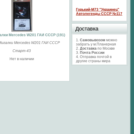
Горький-М73 "Украинец"
Автолегенды СССР №117
Доставка
алки Mercedes W201 ГАИ СССР (191)
1.
Самовывозом
можно
Мигалки Mercedes W201 ГАИ СССР
забрать у м.Планерная
2.
Доставка
по Москве
Старт-43
3.
Почта России
4. Отправка почтой в
Нет в наличии
другие страны мира