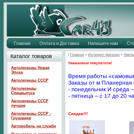
Главная
Оплата и Доставка
Напишите нам
Ст
/
Главная
>
Интернет-магазин
>
Умелы
Каталог товаров
Уважаемые покупатели!
Автолегенды Новая
Эпоха
Время работы «самовыв
Автолегенды СССР
Заказы от м Планерная 
Автолегенды
- понедельник И среда –
Спецвыпуск
- пятница – с 17 до 20 ч
Автолегенды СССР
лучшее
Автолегенды СССР -
Скидки!!!
Грузовики
Автомобиль на службе