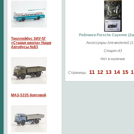
Рейлинги Porsche Cayenne (2шт
Троллейбус ЗИУ-5Г
«Старая школа» Наши
Аксессуары для моделей (1:
Автобусы №83
Старт-43
Нет в наличии
11
12
13
14
15
1
Страницы:
МАЗ-5335 бортовой