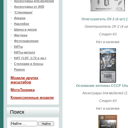
Аксессуары для моделей
Аксессуары от AVD
'Стекляшки'
Декали
Огнетушитель ОУ-2 (4 шт) (
Наклейки
Огнетушитель ОУ-2 (4 ш
Шины и диски
Старт-43
Фигурки
Фототравление
Нет в наличии
КИТы
КИТы-металл
КИТ (1:87, 1:72 и др.)
Стеллажи и боксы
Разное
Модели других
масштабов
Основание антенны СССР 10шт
МотоТехника
Аксессуары для моделей (1:
Комиссионные модели
Старт-43
Нет в наличии
Поиск