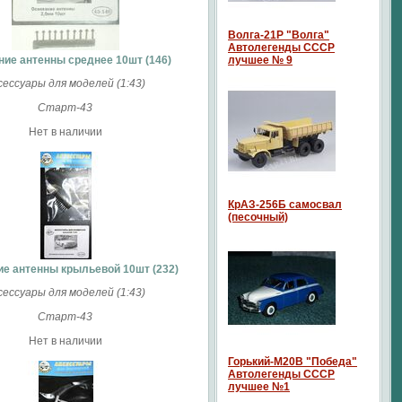
Волга-21P "Волга"
Автолегенды СССР
ние антенны среднее 10шт (146)
лучшее № 9
сессуары для моделей (1:43)
Старт-43
Нет в наличии
КрАЗ-256Б самосвал
(песочный)
е антенны крыльевой 10шт (232)
сессуары для моделей (1:43)
Старт-43
Нет в наличии
Горький-М20В "Победа"
Автолегенды СССР
лучшее №1