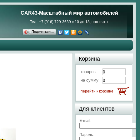
CAR43-Масштабный мир автомобилей
Тел.: +7 (916) 729-3639 с 10 до 18, пон-пятн.
Поделиться…
Корзина
товаров
на сумму
перейти к корзине
Для клиентов
E-mail:
Пароль: