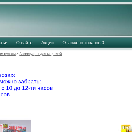
атьи
О сайте
Акции
Отложено товаров
0
м ручкам
>
Аксессуары для моделей
оза»:
можно забрать:
 с 10 до 12-ти часов
асов