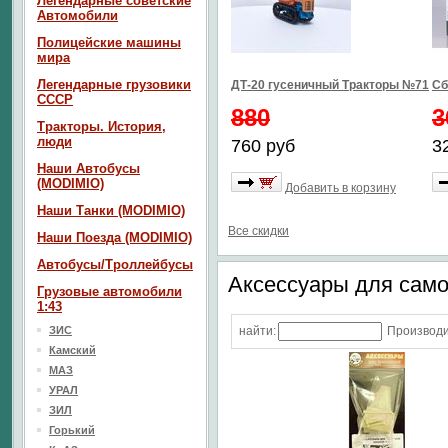
Легендарные советские
Автомобили
Полицейские машины
мира
Легендарные грузовики
ДТ-20 гусеничный Тракторы №71
Сб
СССР
880
3
Тракторы. История,
люди
760 руб
3
Наши Автобусы
(MODIMIO)
Добавить в корзину
Наши Танки (MODIMIO)
Все скидки
Наши Поезда (MODIMIO)
Автобусы/Троллейбусы
Аксессуары для сам
Грузовые автомобили
1:43
ЗИС
найти:
Производи
Камский
МАЗ
УРАЛ
ЗИЛ
Горький