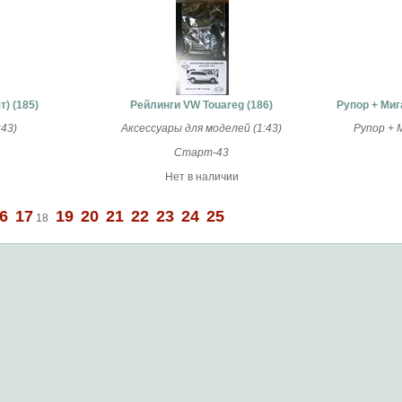
) (185)
Рейлинги VW Touareg (186)
Рупор + Миг
43)
Аксессуары для моделей (1:43)
Рупор + 
Старт-43
Нет в наличии
6
17
19
20
21
22
23
24
25
18