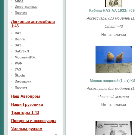
КрАЗ
Иностранные
Кабина НАЗ АА 1932г. (09
Прочие
Аксессуары для моделей (1:
Легковые автомобили
1:43
Старт-43
ВАЗ
Нет в наличии
Волга
ЗАЗ
ЗиС/ЗиЛ
Москвич/ИЖ
РАФ
УАЗ
Škoda
Мешок вещевой (1 шт) К
Иномарки
Прочие
Аксессуары для моделей (1:
Наш Aвтопром
Частный мастер
Наши Грузовики
Нет в наличии
Тракторы 1:43
Прицепы и аксессуары
Умелым ручкам