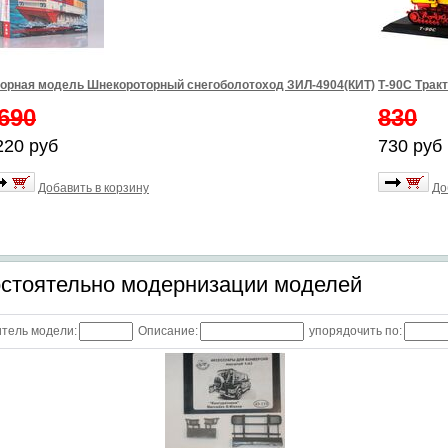
орная модель Шнекороторный снегоболотоход ЗИЛ-4904(КИТ)
Т-90С Трак
690
830
220 руб
730 руб
Добавить в корзину
До
остоятельно модернизации моделей
тель модели:
Описание:
упорядочить по: