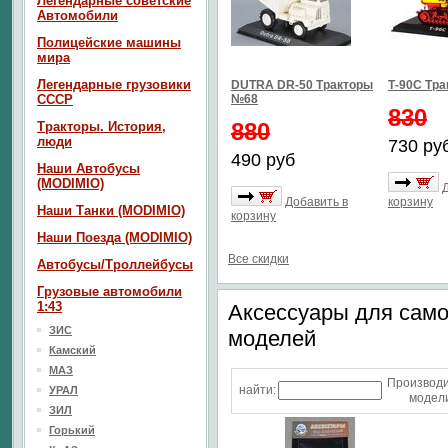
Легендарные советские
Автомобили
Полицейские машины
мира
Легендарные грузовики
DUTRA DR-50 Тракторы
Т-90С Тр
СССР
№68
830
880
Тракторы. История,
люди
730 ру
490 руб
Наши Автобусы
(MODIMIO)
Добавить в
корзину
Наши Танки (MODIMIO)
корзину
Наши Поезда (MODIMIO)
Все скидки
Автобусы/Троллейбусы
Грузовые автомобили
1:43
Аксессуары для сам
ЗИС
моделей
Камский
МАЗ
Производ
найти:
УРАЛ
модели
ЗИЛ
Горький