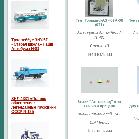
Тент Горький/УАЗ - 69А-68
Тент
(071)
Аксессуары для моделей
Ак
(1:43)
Троллейбус ЗИУ-5Г
«Старая школа» Наши
Старт-43
Автобусы №83
Нет в наличии
ЗИЛ-4331 «Полное
Знаки "Автопоезд" для
обновление»
тягача и прицепа
двух
Легендарные грузовики
СССР №125
знаки для моделей 1:43
Ак
DiP Models
Нет в наличии