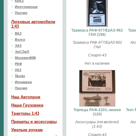
КрАЗ
Иностранные
Прочие
Легковые автомобили
1:43
Траверса РАФ-977/ЕрАЗ-962
Тра
ВАЗ
ГАИ (198)
Волга
Траверса РАФ-977/ЕрАЗ-962
Ак
ЗАЗ
ГАИ
ЗиС/ЗиЛ
Старт-43
Москвич/ИЖ
Нет в наличии
РАФ
УАЗ
Škoda
Иномарки
Прочие
Наш Aвтопром
Наши Грузовики
Торпеда РАФ-2203, низкая
Тент 
Тракторы 1:43
(120)
Прицепы и аксессуары
Аксессуары для моделей
Ак
(1:43)
Умелым ручкам
Старт-43