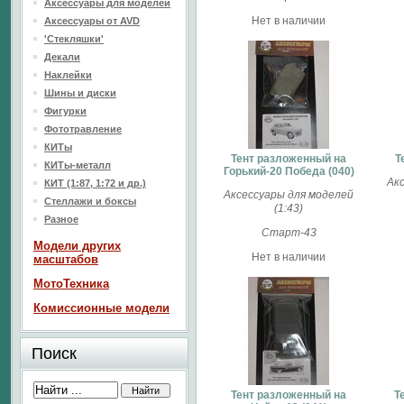
Аксессуары для моделей
Нет в наличии
Аксессуары от AVD
'Стекляшки'
Декали
Наклейки
Шины и диски
Фигурки
Фототравление
КИТы
Тент разложенный на
Т
КИТы-металл
Горький-20 Победа (040)
Ак
КИТ (1:87, 1:72 и др.)
Аксессуары для моделей
Стеллажи и боксы
(1:43)
Разное
Старт-43
Модели других
Нет в наличии
масштабов
МотоТехника
Комиссионные модели
Поиск
Тент разложенный на
Т