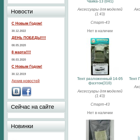
Чайка-13 (041)
Аксессуары для моделей
Ак
Новости
(1:43)
Старт-43
С Новым Годом!
Нет в наличии
30.12.2022
ДЕНЬ ПОБЕДЫ!!!!
08.05.2020
8 марта!!!!
08.03.2020
С Новым Годом!
30.12.2019
Тент разложенный 14-05
Тент 
Архив новостей
фаэтон(310)
Ак
Аксессуары для моделей
(1:43)
Старт-43
Сейчас на сайте
Нет в наличии
Новинки