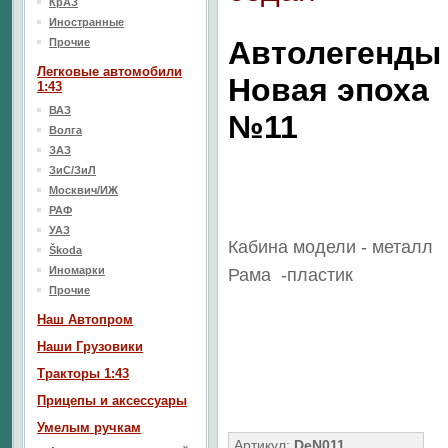
КрАЗ
Иностранные
Автолегенды
Прочие
Легковые автомобили
Новая эпоха
1:43
ВАЗ
№11
Волга
ЗАЗ
ЗиС/ЗиЛ
Москвич/ИЖ
РАФ
УАЗ
Кабина модели - металл
Škoda
Иномарки
Рама
-пластик
Прочие
Наш Aвтопром
Наши Грузовики
Тракторы 1:43
Прицепы и аксессуары
Умелым ручкам
Артикул:
DeN011