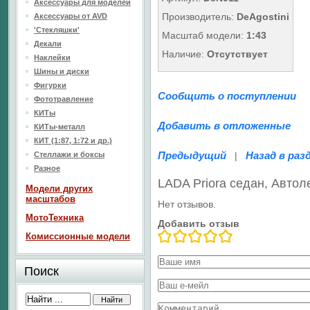
Аксессуары для моделей
Производитель:
DeAgostini
Аксессуары от AVD
'Стекляшки'
Масштаб модели:
1:43
Декали
Наличие:
Отсутствует
Наклейки
Шины и диски
Фигурки
Сообщить о поступлении
Фототравление
КИТы
Добавить в отложенные
КИТы-металл
КИТ (1:87, 1:72 и др.)
Предыдущий
Назад в раз
Стеллажи и боксы
|
Разное
LADA Priora седан, Авто
Модели других
масштабов
Нет отзывов.
МотоТехника
Добавить отзыв
Комиссионные модели
Поиск