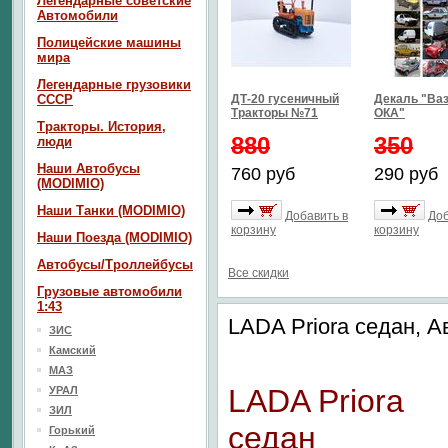
Легендарные советские
Автомобили
Полицейские машины
мира
Легендарные грузовики
СССР
ДТ-20 гусеничный
Декаль "Ваз
Тракторы №71
ОКА"
Тракторы. История,
880
350
люди
Наши Автобусы
760 руб
290 руб
(MODIMIO)
Наши Танки (MODIMIO)
Добавить в
Доб
корзину
корзину
Наши Поезда (MODIMIO)
Автобусы/Троллейбусы
Все скидки
Грузовые автомобили
1:43
LADA Priora седан, 
ЗИС
Камский
МАЗ
LADA Priora
УРАЛ
ЗИЛ
седан
Горький