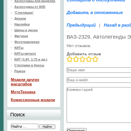
Аксессуары для моделей
Аксессуары от AVD
Добавить в отложенные
'Стекляшки'
Декали
Наклейки
Предыдущий
Назад в раз
|
Шины и диски
ВАЗ-2329, Автолегенды 
Фигурки
Фототравление
Нет отзывов.
КИТы
Добавить отзыв
КИТы-металл
КИТ (1:87, 1:72 и др.)
Стеллажи и боксы
Разное
Модели других
масштабов
МотоТехника
Комиссионные модели
Поиск