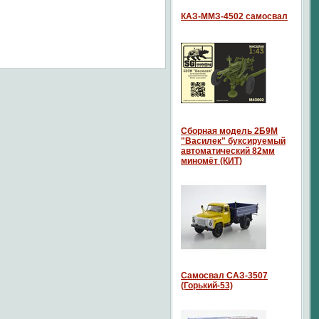
КАЗ-ММЗ-4502 самосвал
Сборная модель 2Б9М
"Василек" буксируемый
автоматический 82мм
миномёт (КИТ)
Самосвал САЗ-3507
(Горький-53)