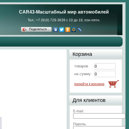
CAR43-Масштабный мир автомобилей
Тел.: +7 (916) 729-3639 с 10 до 18, пон-пятн.
Поделиться…
Корзина
товаров
на сумму
перейти к корзине
Для клиентов
E-mail:
Пароль: