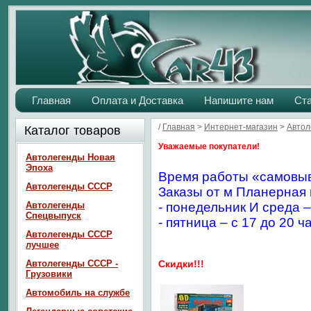
Главная
Оплата и Доставка
Напишите нам
Ст
/
Главная
>
Интернет-магазин
>
Автол
Каталог товаров
Уважаемые покупатели!
Автолегенды Новая
Эпоха
Время работы «самовыв
Автолегенды СССР
Заказы от м Планерная 
Автолегенды
- понедельник И среда –
Спецвыпуск
- пятница – с 17 до 20 ч
Автолегенды СССР
лучшее
Автолегенды СССР -
Скидки!!!
Грузовики
Автомобиль на службе