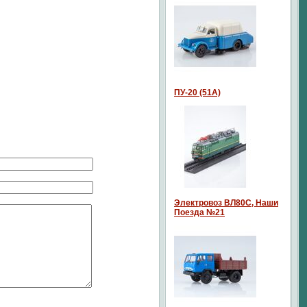
ПУ-20 (51А)
Электровоз ВЛ80С, Наши
Поезда №21