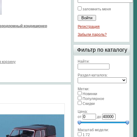
запомнить меня
эродромный кондиционер
Регистрация
Забыли пароль?
Фильтр по каталогу
Найти:
в корзину
Раздел каталога:
Метки:
Новинки
Популярное
Скидки
Цена:
от
до
Масштаб модели:
1:72