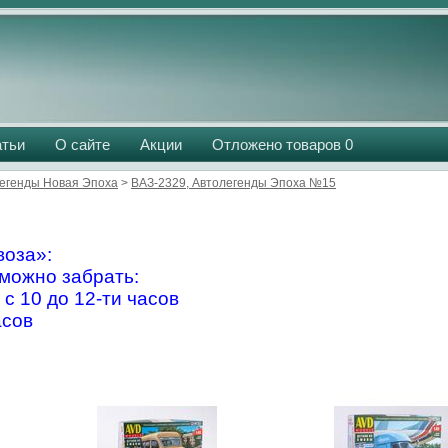
атьи
О сайте
Акции
Отложено товаров
0
егенды Новая Эпоха
>
ВАЗ-2329, Автолегенды Эпоха №15
оза»:
можно забрать:
 с 10 до 12-ти часов
асов