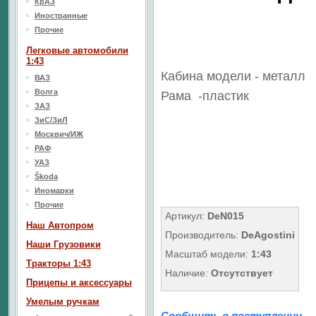
КрАЗ
Иностранные
Прочие
Легковые автомобили
1:43
Кабина модели - металл
ВАЗ
Волга
Рама
-пластик
ЗАЗ
ЗиС/ЗиЛ
Москвич/ИЖ
РАФ
УАЗ
Škoda
Иномарки
Прочие
Артикул:
DeN015
Наш Aвтопром
Производитель:
DeAgostini
Наши Грузовики
Масштаб модели:
1:43
Тракторы 1:43
Наличие:
Отсутствует
Прицепы и аксессуары
Умелым ручкам
Сообщить о поступлении