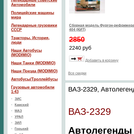
Легендарные советские
Автомобили
Полицейские машины
мира
Легендарные грузовики
Сборная модель Фургон-рефрижера
СССР
404 (КИТ)
2850
Тракторы. История,
люди
2240 руб
Наши Автобусы
(MODIMIO)
Добавить в корзину
Наши Танки (MODIMIO)
Наши Поезда (MODIMIO)
Все скидки
Автобусы/Троллейбусы
Грузовые автомобили
ВАЗ-2329, Автолеге
1:43
ЗИС
Камский
ВАЗ-2329
МАЗ
УРАЛ
ЗИЛ
Автолегенды
Горький