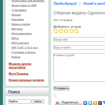
Аксессуары для моделей
Предыдущий
Назад в раз
|
Аксессуары от AVD
'Стекляшки'
Сборная модель Одноосн
Декали
Наклейки
Нет отзывов.
Шины и диски
Добавить отзыв
Фигурки
Фототравление
КИТы
КИТы-металл
КИТ (1:87, 1:72 и др.)
Стеллажи и боксы
Разное
Модели других
масштабов
МотоТехника
Комиссионные модели
Поиск
Поделиться…