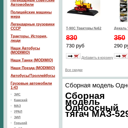
Легендарные советские
Автомобили
Полицейские машины
мира
Легендарные грузовики
СССР
Т-90С Тракторы №62
Декаль 
830
350
Тракторы. История,
люди
730 руб
290 р
Наши Автобусы
(MODIMIO)
Добавить в корзину
Наши Танки (MODIMIO)
Наши Поезда (MODIMIO)
Все скидки
Автобусы/Троллейбусы
Грузовые автомобили
Сборная модель Одно
1:43
Сборная
ЗИС
модель
Камский
Одноосный
МАЗ
тягач МАЗ-52
УРАЛ
ЗИЛ
Горький