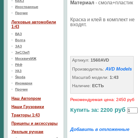
КрАЗ
Материал
- смола+пластик
Иностранные
Прочие
Краска и клей в комплект не
Легковые автомобили
входят.
1:43
ВАЗ
Волга
ЗАЗ
ЗиС/ЗиЛ
Москвич/ИЖ
Артикул:
1560AVD
РАФ
AVD Models
Производитель:
УАЗ
Масштаб модели:
1:43
Škoda
Иномарки
Наличие:
ЕСТЬ
Прочие
Наш Aвтопром
Рекомендуемая цена: 2450 руб
Наши Грузовики
руб
Купить за: 2200
Тракторы 1:43
Прицепы и аксессуары
Добавить в отложенные
Умелым ручкам