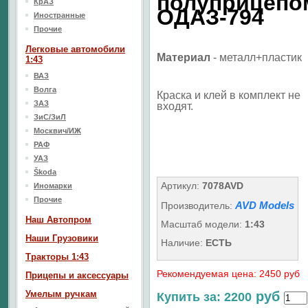
полуприцепо
КрАЗ
ОДАЗ-794
Иностранные
Прочие
Легковые автомобили
Материал
- металл+пластик
1:43
ВАЗ
Волга
Краска и клей в комплект не
ЗАЗ
входят.
ЗиС/ЗиЛ
Москвич/ИЖ
РАФ
УАЗ
Škoda
Артикул:
7078AVD
Иномарки
Прочие
AVD Models
Производитель:
Наш Aвтопром
Масштаб модели:
1:43
Наши Грузовики
Наличие:
ЕСТЬ
Тракторы 1:43
Рекомендуемая цена: 2450 руб
Прицепы и аксессуары
Умелым ручкам
руб
Купить за: 2200