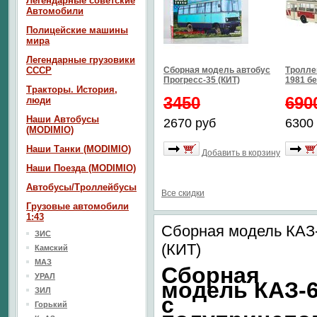
Легендарные советские
Автомобили
Полицейские машины
мира
Легендарные грузовики
СССР
Сборная модель автобус
Тролле
Прогресс-35 (КИТ)
1981 б
Тракторы. История,
3450
690
люди
Наши Автобусы
2670 руб
6300
(MODIMIO)
Наши Танки (MODIMIO)
Добавить в корзину
Наши Поезда (MODIMIO)
Автобусы/Троллейбусы
Все скидки
Грузовые автомобили
1:43
Сборная модель КАЗ
ЗИС
(КИТ)
Камский
МАЗ
Сборная
УРАЛ
модель КАЗ-
ЗИЛ
с
Горький