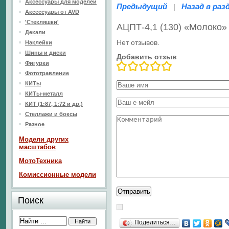
Аксессуары для моделей
Предыдущий
Назад в раз
|
Аксессуары от AVD
'Стекляшки'
АЦПТ-4,1 (130) «Молоко»
Декали
Нет отзывов.
Наклейки
Шины и диски
Добавить отзыв
Фигурки
Фототравление
КИТы
КИТы-металл
КИТ (1:87, 1:72 и др.)
Стеллажи и боксы
Разное
Модели других
масштабов
МотоТехника
Комиссионные модели
Поиск
Поделиться…