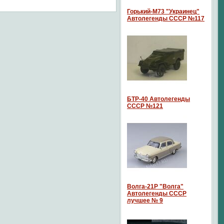
Горький-М73 "Украинец"
Автолегенды СССР №117
БТР-40 Автолегенды
СССР №121
Волга-21P "Волга"
Автолегенды СССР
лучшее № 9