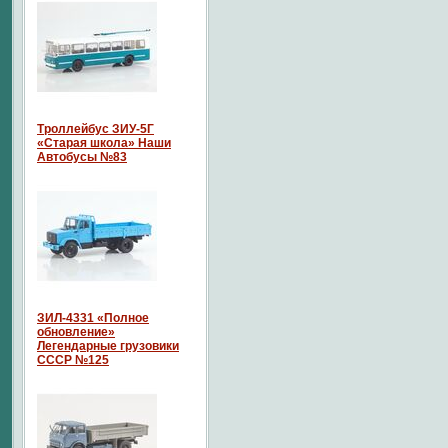
Троллейбус ЗИУ-5Г
«Старая школа» Наши
Автобусы №83
ЗИЛ-4331 «Полное
обновление»
Легендарные грузовики
СССР №125