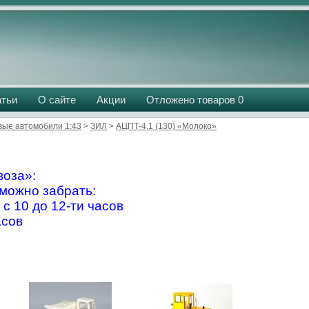
атьи
О сайте
Акции
Отложено товаров
0
вые автомобили 1:43
>
ЗИЛ
>
АЦПТ-4,1 (130) «Молоко»
оза»:
можно забрать:
 с 10 до 12-ти часов
асов