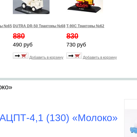
ры №65
DUTRA DR-50 Тракторы №68
Т-90С Тракторы №62
880
830
490 руб
730 руб
Добавить в корзину
Добавить в корзину
око»
АЦПТ-4,1 (130) «Молоко»