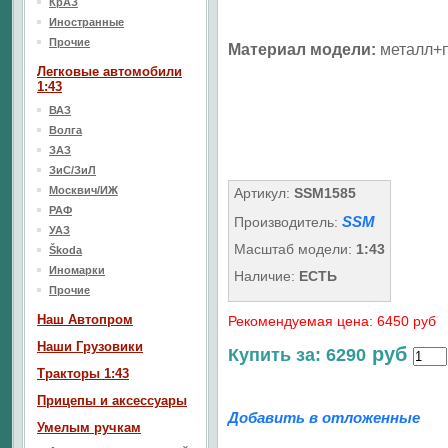
КрАЗ
Иностранные
Прочие
Материал модели:
металл+п
Легковые автомобили
1:43
ВАЗ
Волга
ЗАЗ
ЗиС/ЗиЛ
Москвич/ИЖ
Артикул:
SSM1585
РАФ
SSM
Производитель:
УАЗ
Масштаб модели:
1:43
Škoda
Иномарки
Наличие:
ЕСТЬ
Прочие
Наш Aвтопром
Рекомендуемая цена: 6450 руб
Наши Грузовики
руб
Купить за: 6290
Тракторы 1:43
Прицепы и аксессуары
Добавить в отложенные
Умелым ручкам