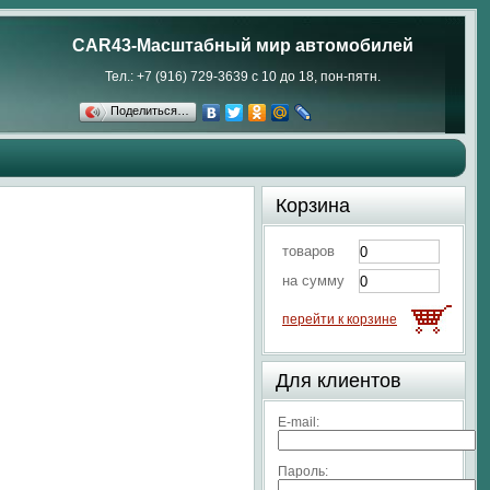
CAR43-Масштабный мир автомобилей
Тел.: +7 (916) 729-3639 с 10 до 18, пон-пятн.
Поделиться…
Корзина
товаров
на сумму
перейти к корзине
Для клиентов
E-mail:
Пароль: