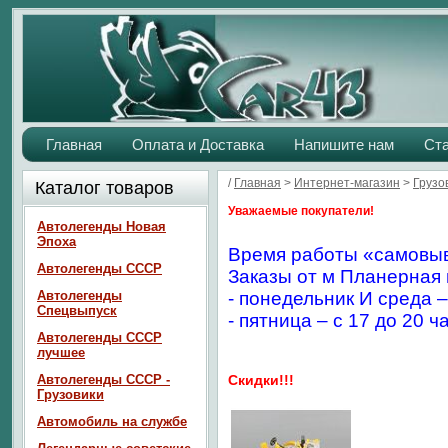
Главная
Оплата и Доставка
Напишите нам
Ст
/
Главная
>
Интернет-магазин
>
Грузо
Каталог товаров
Уважаемые покупатели!
Автолегенды Новая
Эпоха
Время работы «самовыв
Автолегенды СССР
Заказы от м Планерная 
Автолегенды
- понедельник И среда –
Спецвыпуск
- пятница – с 17 до 20 ч
Автолегенды СССР
лучшее
Автолегенды СССР -
Скидки!!!
Грузовики
Автомобиль на службе