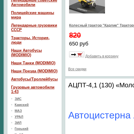
Легендарные советские
Автомобили
Полицейские машины
мира
Легендарные грузовики
Колесный трактор "Карлик" Тракто
СССР
820
Тракторы. История,
люди
650 руб
Наши Автобусы
(MODIMIO)
Добавить в корзину
Наши Танки (MODIMIO)
Все скидки
Наши Поезда (MODIMIO)
Автобусы/Троллейбусы
АЦПТ-4,1 (130) «Мол
Грузовые автомобили
1:43
ЗИС
Камский
МАЗ
Автоцистерна 
УРАЛ
ЗИЛ
Горький