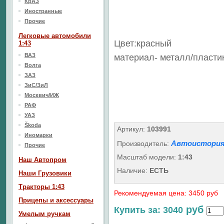
КрАЗ
Иностранные
Прочие
Легковые автомобили
Цвет:красный
1:43
ВАЗ
материал- металл/пласти
Волга
ЗАЗ
ЗиС/ЗиЛ
Москвич/ИЖ
РАФ
УАЗ
Škoda
Артикул:
103991
Иномарки
Автоистория
Производитель:
Прочие
Масштаб модели:
1:43
Наш Aвтопром
Наличие:
ЕСТЬ
Наши Грузовики
Тракторы 1:43
Рекомендуемая цена: 3450 руб
Прицепы и аксессуары
руб
Купить за: 3040
Умелым ручкам