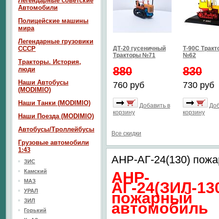
Легендарные советские
Автомобили
Полицейские машины
мира
Легендарные грузовики
СССР
ДТ-20 гусеничный
Т-90С Тракт
Тракторы №71
№62
Тракторы. История,
880
830
люди
Наши Автобусы
760 руб
730 руб
(MODIMIO)
Наши Танки (MODIMIO)
Добавить в
Доб
корзину
корзину
Наши Поезда (MODIMIO)
Автобусы/Троллейбусы
Все скидки
Грузовые автомобили
1:43
АНР-АГ-24(130) пож
ЗИС
Камский
АНР-
МАЗ
АГ-24(ЗИЛ-13
УРАЛ
пожарный
ЗИЛ
автомобиль
Горький