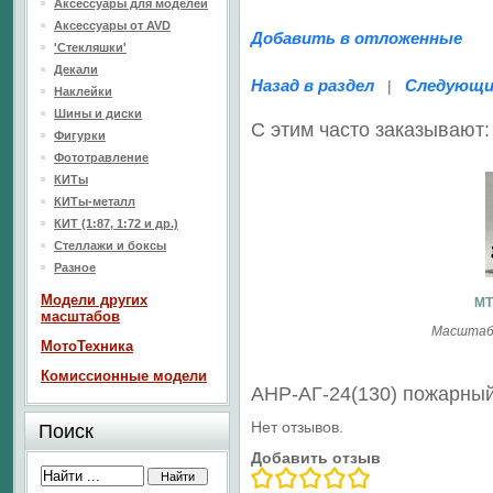
Аксессуары для моделей
Аксессуары от AVD
Добавить в отложенные
'Стекляшки'
Декали
Назад в раздел
Следующи
|
Наклейки
Шины и диски
С этим часто заказывают:
Фигурки
Фототравление
КИТы
КИТы-металл
КИТ (1:87, 1:72 и др.)
Стеллажи и боксы
Разное
Модели других
МТ
масштабов
Масштабн
МотоТехника
Комиссионные модели
АНР-АГ-24(130) пожарны
Нет отзывов.
Поиск
Добавить отзыв