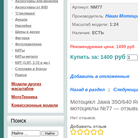
Аксессуары для моделей
Артикул:
NM77
Аксессуары от AVD
'Стекляшки'
Наши Мотоци
Производитель:
Декали
Масштаб модели:
1:24
Наклейки
Шины и диски
Наличие:
ЕСТЬ
Фигурки
Фототравление
Рекомендуемая цена: 1499 руб
КИТы
руб
Купить за: 1400
КИТы-металл
КИТ (1:87, 1:72 и др.)
Стеллажи и боксы
Разное
Добавить в отложенные
Модели других
масштабов
Назад в раздел
Следующи
|
МотоТехника
Мотоцикл Jawa 350/640 R
Комиссионные модели
мотоциклы №77 — отзыв
Нет отзывов.
Поиск
Добавить отзыв