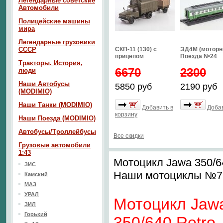
Легендарные советские
Автомобили
Полицейские машины
мира
Легендарные грузовики
СССР
СКП-11 (130) с
ЭД4М (моторн
прицепом
Поезда №24
Тракторы. История,
6670
2300
люди
Наши Автобусы
5850 руб
2190 руб
(MODIMIO)
Наши Танки (MODIMIO)
Добавить в
Добав
корзину
Наши Поезда (MODIMIO)
Автобусы/Троллейбусы
Все скидки
Грузовые автомобили
1:43
Мотоцикл Jawa 350/6
ЗИС
Наши мотоциклы №7
Камский
МАЗ
УРАЛ
Мотоцикл Jaw
ЗИЛ
Горький
350/640 Retro