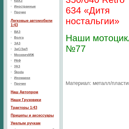
КрАЗ
Иностранные
634 «Дитя
Прочие
ностальгии»
Легковые автомобили
1:43
ВАЗ
Наши мотоци
Волга
ЗАЗ
№77
ЗиС/ЗиЛ
Москвич/ИЖ
РАФ
УАЗ
Škoda
Иномарки
Материал: металл/пласти
Прочие
Наш Aвтопром
Наши Грузовики
Тракторы 1:43
Прицепы и аксессуары
Умелым ручкам