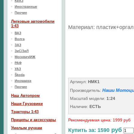
КрАЗ
Иностранные
Прочие
Легковые автомобили
1:43
Материал: пластик+оргал
ВАЗ
Волга
ЗАЗ
ЗиС/ЗиЛ
Москвич/ИЖ
РАФ
УАЗ
Škoda
Иномарки
Артикул:
НМК1
Прочие
Наши Мотоци
Производитель:
Наш Aвтопром
Масштаб модели:
1:24
Наши Грузовики
Наличие:
ЕСТЬ
Тракторы 1:43
Прицепы и аксессуары
Рекомендуемая цена: 1999 руб
Умелым ручкам
руб
Купить за: 1590