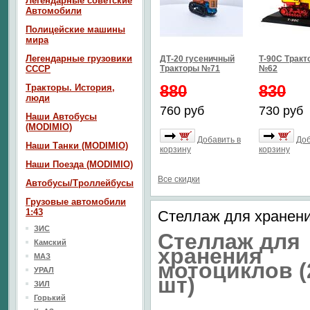
Легендарные советские
Автомобили
Полицейские машины
мира
Легендарные грузовики
ДТ-20 гусеничный
Т-90С Тракт
СССР
Тракторы №71
№62
880
830
Тракторы. История,
люди
760 руб
730 руб
Наши Автобусы
(MODIMIO)
Добавить в
Доб
Наши Танки (MODIMIO)
корзину
корзину
Наши Поезда (MODIMIO)
Все скидки
Автобусы/Троллейбусы
Грузовые автомобили
1:43
Стеллаж для хранени
ЗИС
Стеллаж для
Камский
хранения
МАЗ
мотоциклов (
УРАЛ
шт)
ЗИЛ
Горький