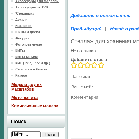
Аксессуары для моделей
Аксессуары от AVD
'Стекляшки'
Добавить в отложенные
Декали
Наклейки
Предыдущий
Назад в раз
|
Шины и диски
Фигурки
Стеллаж для хранения мо
Фототравление
Нет отзывов.
КИТы
КИТы-металл
Добавить отзыв
КИТ (1:87, 1:72 и др.)
Стеллажи и боксы
Разное
Модели других
масштабов
МотоТехника
Комиссионные модели
Поиск