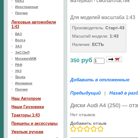
материал - смола/пластик
КрАЗ
Иностранные
Прочие
Для моделей масштаба 1:43
Легковые автомобили
1:43
Производитель:
Старт-43
ВАЗ
Масштаб модели:
1:43
Волга
Наличие:
ЕСТЬ
ЗАЗ
ЗиС/ЗиЛ
Москвич/ИЖ
руб
350
РАФ
УАЗ
Škoda
Добавить в отложенные
Иномарки
Прочие
Предыдущий
Назад в раз
|
Наш Aвтопром
Диски Audi A4 (250) — от
Наши Грузовики
Нет отзывов.
Тракторы 1:43
Добавить отзыв
Прицепы и аксессуары
Умелым ручкам