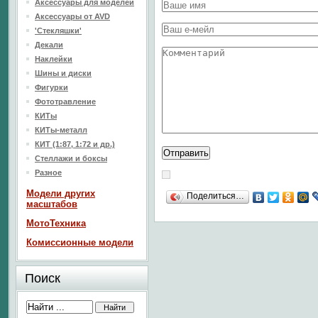
Аксессуары для моделей
Аксессуары от AVD
'Стекляшки'
Декали
Наклейки
Шины и диски
Фигурки
Фототравление
КИТы
КИТы-металл
КИТ (1:87, 1:72 и др.)
Стеллажи и боксы
Разное
Модели других
Поделиться…
масштабов
МотоТехника
Комиссионные модели
Поиск