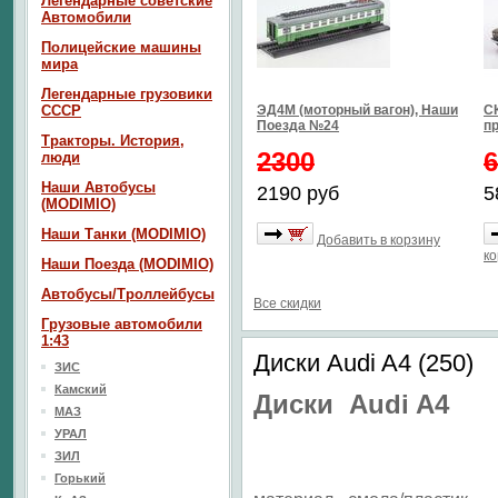
Легендарные советские
Автомобили
Полицейские машины
мира
Легендарные грузовики
СССР
ЭД4М (моторный вагон), Наши
СК
Поезда №24
п
Тракторы. История,
2300
6
люди
Наши Автобусы
2190 руб
5
(MODIMIO)
Наши Танки (MODIMIO)
Добавить в корзину
ко
Наши Поезда (MODIMIO)
Автобусы/Троллейбусы
Все скидки
Грузовые автомобили
1:43
Диски Audi A4 (250)
ЗИС
Камский
Диски Audi A4
МАЗ
УРАЛ
ЗИЛ
Горький