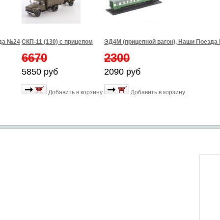
зда №24
СКП-11 (130) с прицепом
ЭД4М (прицепной вагон), Наши Поезда
6670
2300
5850 руб
2090 руб
Добавить в корзину
Добавить в корзину