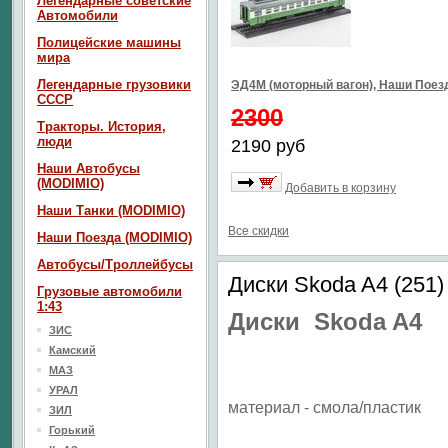
Легендарные советские
Автомобили
Полицейские машины
мира
Легендарные грузовики
ЭД4М (моторный вагон), Наши Пое
СССР
2300
Тракторы. История,
люди
2190 руб
Наши Автобусы
(MODIMIO)
Добавить в корзину
Наши Танки (MODIMIO)
Все скидки
Наши Поезда (MODIMIO)
Автобусы/Троллейбусы
Диски Skoda A4 (251)
Грузовые автомобили
1:43
Диски Skoda A4
ЗИС
Камский
МАЗ
УРАЛ
материал - смола/пластик
ЗИЛ
Горький