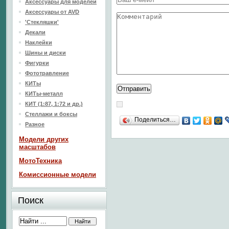
Аксессуары для моделей
Аксессуары от AVD
'Стекляшки'
Декали
Наклейки
Шины и диски
Фигурки
Фототравление
КИТы
КИТы-металл
КИТ (1:87, 1:72 и др.)
Стеллажи и боксы
Поделиться…
Разное
Модели других
масштабов
МотоТехника
Комиссионные модели
Поиск