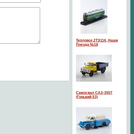
Тепловоз 2ТЭ116, Наши
Поезда №18
Самосвал САЗ-3507
(Горький-53)