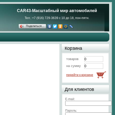
CAR43-Масштабный мир автомобилей
Тел.: +7 (916) 729-3639 с 10 до 18, пон-пятн.
Поделиться…
Корзина
товаров
на сумму
перейти к корзине
Для клиентов
E-mail:
Пароль: