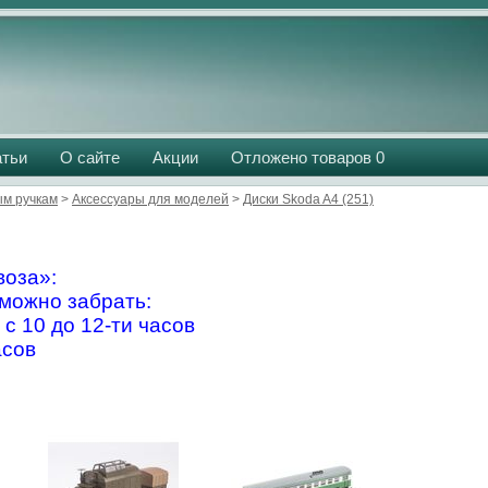
атьи
О сайте
Акции
Отложено товаров
0
м ручкам
>
Аксессуары для моделей
>
Диски Skoda A4 (251)
оза»:
можно забрать:
 с 10 до 12-ти часов
асов