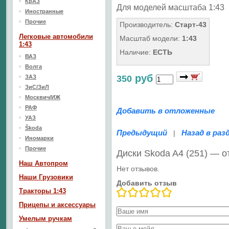
КрАЗ
Для моделей масштаба 1:43
Иностранные
Прочие
Производитель:
Старт-43
Легковые автомобили
Масштаб модели:
1:43
1:43
Наличие:
ЕСТЬ
ВАЗ
Волга
руб
ЗАЗ
350
ЗиС/ЗиЛ
Москвич/ИЖ
РАФ
Добавить в отложенные
УАЗ
Škoda
Предыдущий
Назад в раз
|
Иномарки
Прочие
Диски Skoda A4 (251) — 
Наш Aвтопром
Нет отзывов.
Наши Грузовики
Добавить отзыв
Тракторы 1:43
Прицепы и аксессуары
Умелым ручкам