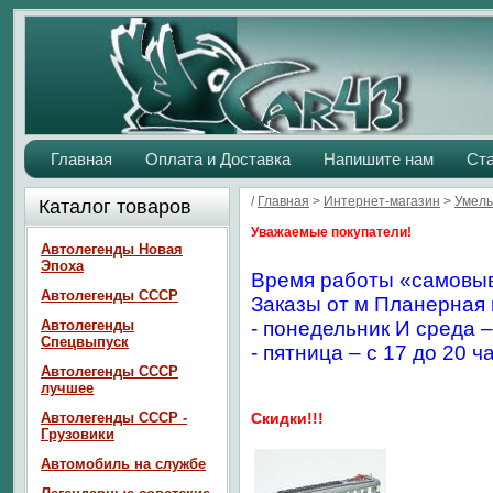
Главная
Оплата и Доставка
Напишите нам
Ст
/
Главная
>
Интернет-магазин
>
Умелы
Каталог товаров
Уважаемые покупатели!
Автолегенды Новая
Эпоха
Время работы «самовыв
Автолегенды СССР
Заказы от м Планерная 
Автолегенды
- понедельник И среда –
Спецвыпуск
- пятница – с 17 до 20 ч
Автолегенды СССР
лучшее
Автолегенды СССР -
Скидки!!!
Грузовики
Автомобиль на службе