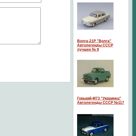
Волга-21P "Волга"
Автолегенды СССР
лучшее № 9
Горький-М73 "Украинец"
Автолегенды СССР №117