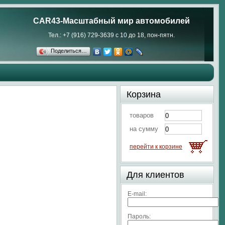
CAR43-Масштабный мир автомобилей
Тел.: +7 (916) 729-3639 с 10 до 18, пон-пятн.
Поделиться…
Корзина
товаров
на сумму
перейти к корзине
Для клиентов
E-mail:
Пароль: