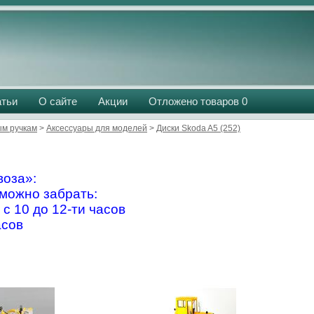
атьи
О сайте
Акции
Отложено товаров
0
м ручкам
>
Аксессуары для моделей
>
Диски Skoda A5 (252)
оза»:
можно забрать:
 с 10 до 12-ти часов
асов