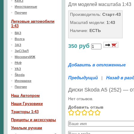
КрАЗ
Для моделей масштаба 1:43
Иностранные
Прочие
Производитель:
Старт-43
Легковые автомобили
Масштаб модели:
1:43
1:43
Наличие:
ЕСТЬ
ВАЗ
Волга
руб
ЗАЗ
350
ЗиС/ЗиЛ
Москвич/ИЖ
РАФ
Добавить в отложенные
УАЗ
Škoda
Предыдущий
Назад в раз
|
Иномарки
Прочие
Диски Skoda A5 (252) — 
Наш Aвтопром
Нет отзывов.
Наши Грузовики
Добавить отзыв
Тракторы 1:43
Прицепы и аксессуары
Умелым ручкам