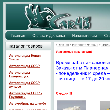
Главная
Оплата и Доставка
Напишите нам
Ст
/
Главная
>
Интернет-магазин
>
Умелы
Каталог товаров
Уважаемые покупатели!
Автолегенды Новая
Эпоха
Время работы «самовыв
Автолегенды СССР
Заказы от м Планерная 
Автолегенды
- понедельник И среда –
Спецвыпуск
- пятница – с 17 до 20 ч
Автолегенды СССР
лучшее
Автолегенды СССР -
Скидки!!!
Грузовики
Автомобиль на службе