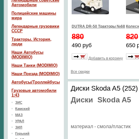
Легендарные советские
Автомобили
Полицейские машины
мира
Легендарные грузовики
DUTRA DR-50 Тракторы №68
Колесн
СССР
880
820
Тракторы. История,
люди
490 руб
650 
Наши Автобусы
(MODIMIO)
Добавить в корзину
Наши Танки (MODIMIO)
Все скидки
Наши Поезда (MODIMIO)
Автобусы/Троллейбусы
Диски Skoda A5 (252)
Грузовые автомобили
1:43
Диски Skoda A5
ЗИС
Камский
МАЗ
УРАЛ
материал - смола/пластик
ЗИЛ
Горький