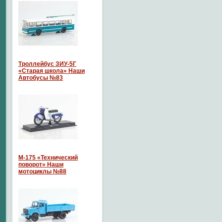
Троллейбус ЗИУ-5Г
«Старая школа» Наши
Автобусы №83
М-175 «Технический
поворот» Наши
мотоциклы №88