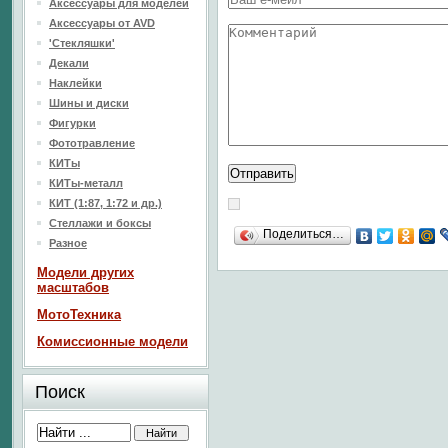
Аксессуары для моделей
Аксессуары от AVD
'Стекляшки'
Декали
Наклейки
Шины и диски
Фигурки
Фототравление
КИТы
КИТы-металл
КИТ (1:87, 1:72 и др.)
Стеллажи и боксы
Поделиться…
Разное
Модели других
масштабов
МотоТехника
Комиссионные модели
Поиск