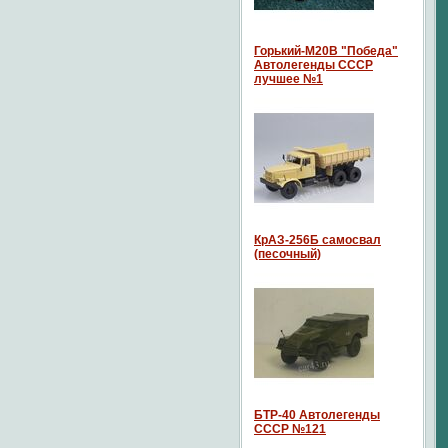
Горький-М20В "Победа"
Автолегенды СССР
лучшее №1
КрАЗ-256Б самосвал
(песочный)
БТР-40 Автолегенды
СССР №121