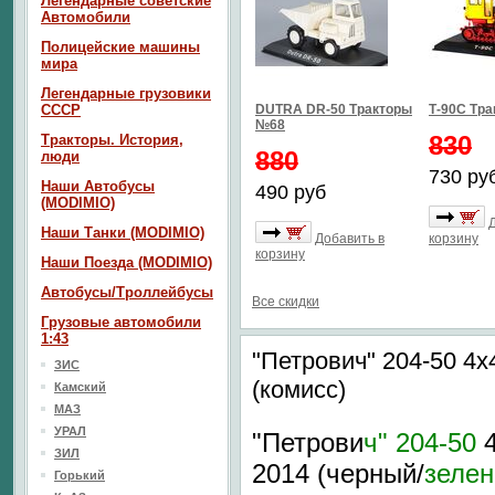
Легендарные советские
Автомобили
Полицейские машины
мира
Легендарные грузовики
СССР
DUTRA DR-50 Тракторы
Т-90С Тр
№68
830
Тракторы. История,
880
люди
730 ру
Наши Автобусы
490 руб
(MODIMIO)
Наши Танки (MODIMIO)
Добавить в
корзину
корзину
Наши Поезда (MODIMIO)
Автобусы/Троллейбусы
Все скидки
Грузовые автомобили
1:43
"Петрович" 204-50 4x
ЗИС
(комисс)
Камский
МАЗ
УРАЛ
"Петрови
ч" 204-50
4
ЗИЛ
2014 (черный/
зеле
Горький