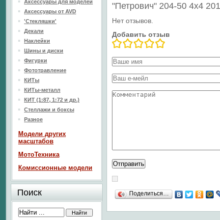
Аксессуары для моделей
"Петрович" 204-50 4x4 20
Аксессуары от AVD
Нет отзывов.
'Стекляшки'
Декали
Добавить отзыв
Наклейки
Шины и диски
Фигурки
Фототравление
КИТы
КИТы-металл
КИТ (1:87, 1:72 и др.)
Стеллажи и боксы
Разное
Модели других
масштабов
МотоТехника
Комиссионные модели
Поиск
Поделиться…