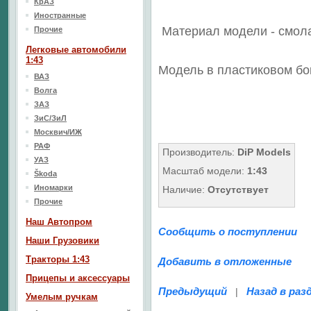
КрАЗ
Иностранные
Материал модели - смол
Прочие
Легковые автомобили
1:43
Модель в пластиковом бо
ВАЗ
Волга
ЗАЗ
ЗиС/ЗиЛ
Москвич/ИЖ
РАФ
Производитель:
DiP Models
УАЗ
Масштаб модели:
1:43
Škoda
Иномарки
Наличие:
Отсутствует
Прочие
Наш Aвтопром
Сообщить о поступлении
Наши Грузовики
Тракторы 1:43
Добавить в отложенные
Прицепы и аксессуары
Предыдущий
Назад в раз
|
Умелым ручкам