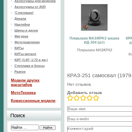
Аксессуары для моделей
Аксессуары от AVD
'Стекляшки'
Декали
Наклейки
Шины и диски
Фигурки
Покрышка МАЗ/КРАЗ шашка
КРА
Фототравление
ИД-304 (шт)
д
КИТы
Покрышка МАЗ/КРАЗ
КИТы-металл
К
КИТ (1:87, 1:72 и др.)
Стеллажи и боксы
Разное
КРАЗ-251 самосвал (1979
Модели других
Нет отзывов.
масштабов
Добавить отзыв
МотоТехника
Комиссионные модели
Поиск