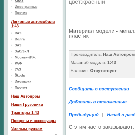
цвет:красный
КрАЗ
Иностранные
Прочие
Легковые автомобили
1:43
Материал модели - метал
ВАЗ
пластик
Волга
ЗАЗ
ЗиС/ЗиЛ
Производитель:
Наш Автопром
Москвич/ИЖ
Масштаб модели:
1:43
РАФ
УАЗ
Наличие:
Отсутствует
Škoda
Иномарки
Прочие
Сообщить о поступлении
Наш Aвтопром
Добавить в отложенные
Наши Грузовики
Тракторы 1:43
Предыдущий
Назад в раз
|
Прицепы и аксессуары
С этим часто заказывают:
Умелым ручкам