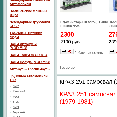
Легендарные советские
Автомобили
Полицейские машины
мира
Легендарные грузовики
ЭД4М (моторный вагон), Наши
Сбор
СССР
Поезда №24
87(S5
2300
27
Тракторы. История,
люди
2190 руб
239
Наши Автобусы
(MODIMIO)
Добавить в корзину
Наши Танки (MODIMIO)
Наши Поезда (MODIMIO)
Все скидки
Автобусы/Троллейбусы
Грузовые автомобили
1:43
КРАЗ-251 самосвал (
ЗИС
Камский
КРАЗ 251 самосвал
МАЗ
(1979-1981)
УРАЛ
ЗИЛ
Горький