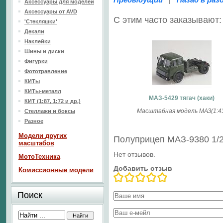
|
Аксессуары для моделей
Аксессуары от AVD
С этим часто заказывают:
'Стекляшки'
Декали
Наклейки
Шины и диски
Фигурки
Фототравление
КИТы
КИТы-металл
МАЗ-5429 тягач (хаки)
КИТ (1:87, 1:72 и др.)
Масштабная модель МАЗ(1:4
Стеллажи и боксы
Разное
Модели других
Полуприцеп МАЗ-9380 1/2
масштабов
Нет отзывов.
МотоТехника
Добавить отзыв
Комиссионные модели
Поиск