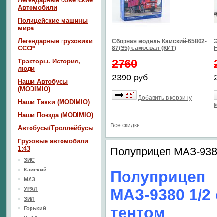
Легендарные советские
Автомобили
Полицейские машины
мира
Легендарные грузовики
Сборная модель Камский-65802-
Э
СССР
87(S5) самосвал (КИТ)
2760
Тракторы. История,
люди
2390 руб
Наши Автобусы
(MODIMIO)
Добавить в корзину
Наши Танки (MODIMIO)
к
Наши Поезда (MODIMIO)
Все скидки
Автобусы/Троллейбусы
Грузовые автомобили
1:43
Полуприцеп МАЗ-9380 
ЗИС
Камский
Полуприцеп
МАЗ
УРАЛ
МАЗ-9380 1/2 
ЗИЛ
тентом
Горький