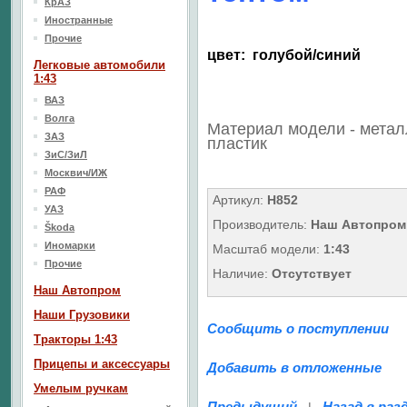
КрАЗ
Иностранные
Прочие
цвет: голубой/синий
Легковые автомобили
1:43
ВАЗ
Волга
Материал модели - метал
ЗАЗ
пластик
ЗиС/ЗиЛ
Москвич/ИЖ
РАФ
Артикул:
Н852
УАЗ
Производитель:
Наш Автопром
Škoda
Иномарки
Масштаб модели:
1:43
Прочие
Наличие:
Отсутствует
Наш Aвтопром
Наши Грузовики
Сообщить о поступлении
Тракторы 1:43
Прицепы и аксессуары
Добавить в отложенные
Умелым ручкам
Предыдущий
Назад в раз