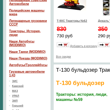
Легендарные советские
Автомобили
Полицейские машины
мира
Легендарные грузовики
Т-90С Тракторы №62
Декаль 
СССР
830
350
Тракторы. История,
люди
730 руб
290 р
Наши Автобусы
(MODIMIO)
Добавить в корзину
Наши Танки (MODIMIO)
Все скидки
Наши Поезда (MODIMIO)
Автобусы/Троллейбусы
Т-130 бульдозер Тр
Грузовые автомобили
1:43
ЗИС
Т-130 бульдозер
Камский
МАЗ
Тракторы: история, люди,
УРАЛ
машины №59
ЗИЛ
Горький