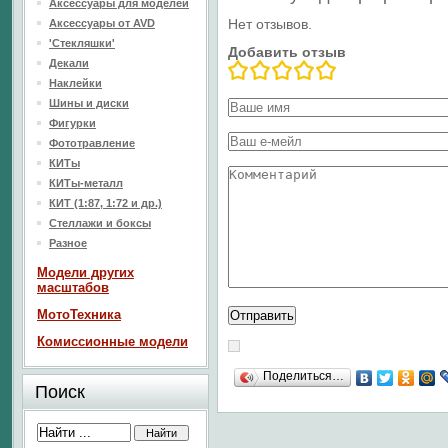
Аксессуары для моделей
Нет отзывов.
Аксессуары от AVD
'Стекляшки'
Добавить отзыв
Декали
Наклейки
Шины и диски
Фигурки
Фототравление
КИТы
КИТы-металл
КИТ (1:87, 1:72 и др.)
Стеллажи и боксы
Разное
Модели других
масштабов
МотоТехника
Комиссионные модели
Поделиться…
Поиск