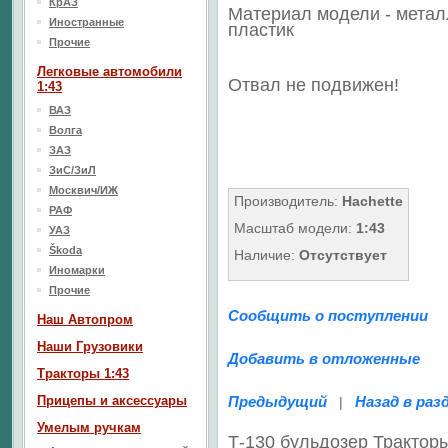
КрАЗ
Материал модели - метал
Иностранные
пластик
Прочие
Легковые автомобили
Отвал не подвижен!
1:43
ВАЗ
Волга
ЗАЗ
ЗиС/ЗиЛ
Москвич/ИЖ
Производитель:
Hachette
РАФ
Масштаб модели:
1:43
УАЗ
Škoda
Наличие:
Отсутствует
Иномарки
Прочие
Сообщить о поступлении
Наш Aвтопром
Наши Грузовики
Добавить в отложенные
Тракторы 1:43
Прицепы и аксессуары
Предыдущий
Назад в раз
|
Умелым ручкам
Т-130 бульдозер Тракто