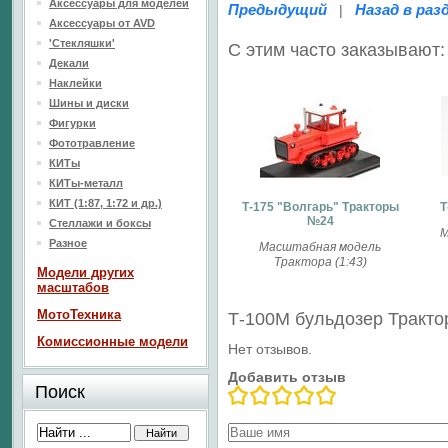
Аксессуары для моделей
Предыдущий
Назад в раз
|
Аксессуары от AVD
'Стекляшки'
С этим часто заказывают:
Декали
Наклейки
Шины и диски
Фигурки
Фототравление
КИТы
КИТы-металл
КИТ (1:87, 1:72 и др.)
Т-175 "Волгарь" Тракторы
Т
№24
Стеллажи и боксы
М
Разное
Масштабная модель
Трактора (1:43)
Модели других
масштабов
МотоТехника
Т-100М бульдозер Тракт
Комиссионные модели
Нет отзывов.
Добавить отзыв
Поиск