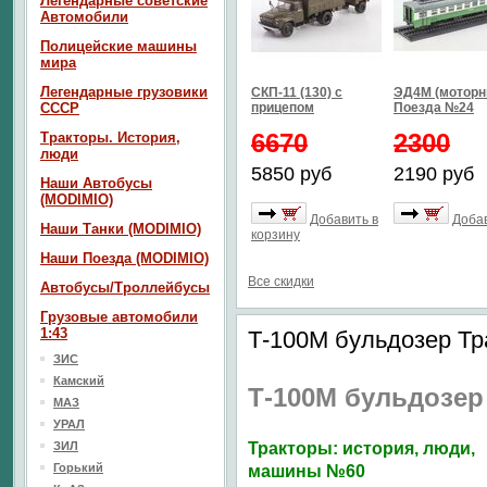
Легендарные советские
Автомобили
Полицейские машины
мира
Легендарные грузовики
СКП-11 (130) с
ЭД4М (моторн
СССР
прицепом
Поезда №24
6670
2300
Тракторы. История,
люди
5850 руб
2190 руб
Наши Автобусы
(MODIMIO)
Добавить в
Добав
Наши Танки (MODIMIO)
корзину
Наши Поезда (MODIMIO)
Все скидки
Автобусы/Троллейбусы
Грузовые автомобили
1:43
Т-100М бульдозер Т
ЗИС
Камский
Т-100М бульдозер
МАЗ
УРАЛ
ЗИЛ
Тракторы: история, люди,
Горький
машины №60