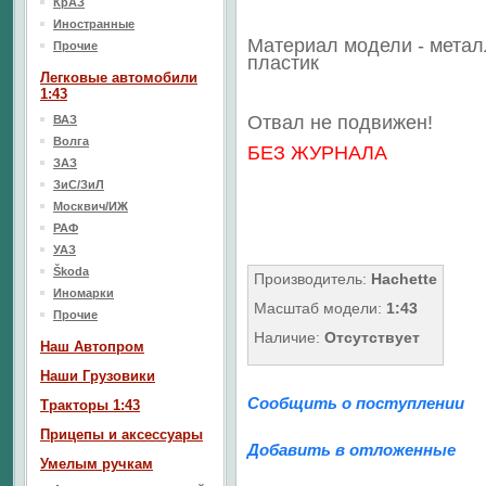
КрАЗ
Иностранные
Материал модели - метал
Прочие
пластик
Легковые автомобили
1:43
Отвал не подвижен!
ВАЗ
Волга
БЕЗ ЖУРНАЛА
ЗАЗ
ЗиС/ЗиЛ
Москвич/ИЖ
РАФ
УАЗ
Škoda
Производитель:
Hachette
Иномарки
Масштаб модели:
1:43
Прочие
Наличие:
Отсутствует
Наш Aвтопром
Наши Грузовики
Сообщить о поступлении
Тракторы 1:43
Прицепы и аксессуары
Добавить в отложенные
Умелым ручкам