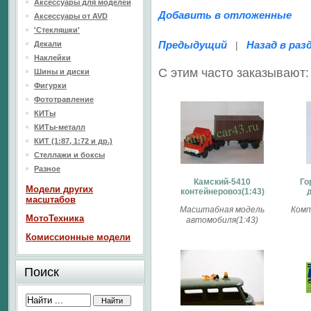
Аксессуары для моделей
Добавить в отложенные
Аксессуары от AVD
'Стекляшки'
Предыдущий
Назад в раз
Декали
|
Наклейки
С этим часто заказывают:
Шины и диски
Фигурки
Фототравление
КИТы
КИТы-металл
КИТ (1:87, 1:72 и др.)
Стеллажи и боксы
Разное
Камский-5410
Го
Модели других
контейнеровоз(1:43)
масштабов
Масштабная модель
Комп
МотоТехника
автомобиля(1:43)
Комиссионные модели
Поиск