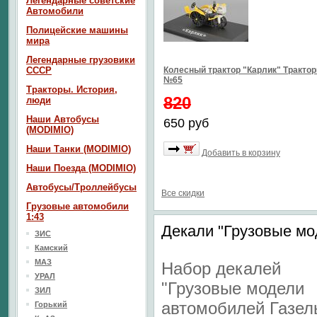
Легендарные советские
Автомобили
Полицейские машины
мира
Легендарные грузовики
СССР
Колесный трактор "Карлик" Тракто
№65
Тракторы. История,
820
люди
Наши Автобусы
650 руб
(MODIMIO)
Наши Танки (MODIMIO)
Добавить в корзину
Наши Поезда (MODIMIO)
Автобусы/Троллейбусы
Все скидки
Грузовые автомобили
1:43
Декали "Грузовые мо
ЗИС
Камский
МАЗ
Набор декалей
УРАЛ
"Грузовые модели
ЗИЛ
автомобилей Газел
Горький