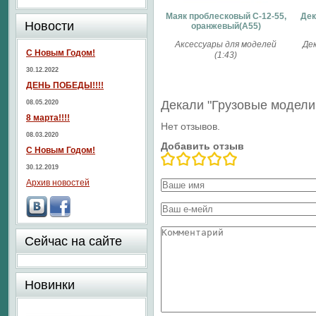
Маяк проблесковый С-12-55,
Дек
Новости
оранжевый(А55)
Аксессуары для моделей
Дек
С Новым Годом!
(1:43)
30.12.2022
ДЕНЬ ПОБЕДЫ!!!!
Декали "Грузовые модели
08.05.2020
8 марта!!!!
Нет отзывов.
08.03.2020
Добавить отзыв
С Новым Годом!
30.12.2019
Архив новостей
Сейчас на сайте
Новинки