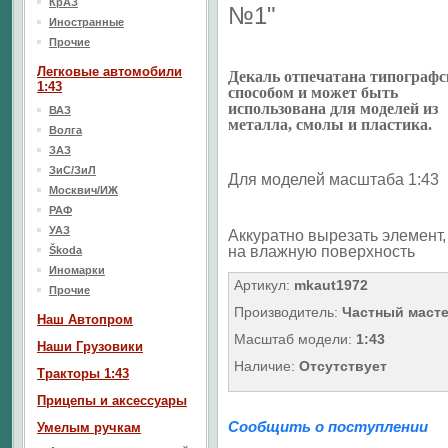
КрАЗ
№1"
Иностранные
Прочие
Легковые автомобили
Декаль отпечатана типограф
1:43
способом и может быть
использована для моделей из
ВАЗ
металла, смолы и пластика.
Волга
ЗАЗ
ЗиС/ЗиЛ
Для моделей масштаба 1:43
Москвич/ИЖ
РАФ
УАЗ
Аккуратно вырезать элемент, 
на влажную поверхность
Škoda
Иномарки
Артикул:
mkaut1972
Прочие
Производитель:
Частный маст
Наш Aвтопром
Масштаб модели:
1:43
Наши Грузовики
Наличие:
Отсутствует
Тракторы 1:43
Прицепы и аксессуары
Сообщить о поступлении
Умелым ручкам