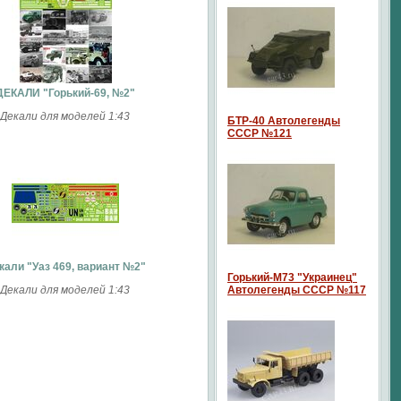
ДЕКАЛИ "Горький-69, №2"
Декали для моделей 1:43
БТР-40 Автолегенды
СССР №121
кали "Уаз 469, вариант №2"
Горький-М73 "Украинец"
Декали для моделей 1:43
Автолегенды СССР №117