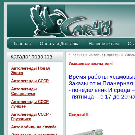
Главная
Оплата и Доставка
Напишите нам
Ст
/
Главная
>
Интернет-магазин
>
Умелы
Каталог товаров
Уважаемые покупатели!
Автолегенды Новая
Эпоха
Время работы «самовыв
Автолегенды СССР
Заказы от м Планерная 
Автолегенды
- понедельник И среда –
Спецвыпуск
- пятница – с 17 до 20 ч
Автолегенды СССР
лучшее
Автолегенды СССР -
Скидки!!!
Грузовики
Автомобиль на службе