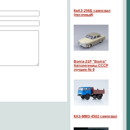
КрАЗ-256Б самосвал
(песочный)
Волга-21P "Волга"
Автолегенды СССР
лучшее № 9
КАЗ-ММЗ-4502 самосвал