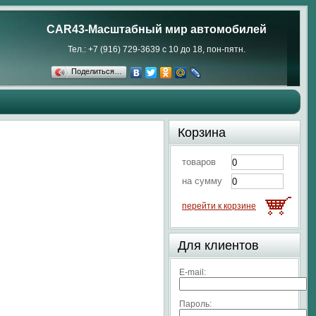
CAR43-Масштабный мир автомобилей
Тел.: +7 (916) 729-3639 с 10 до 18, пон-пятн.
Поделиться…
Корзина
товаров
на сумму
перейти к корзине
Для клиентов
E-mail:
Пароль: