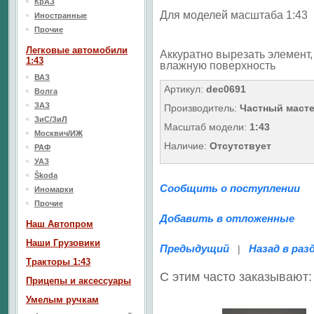
КрАЗ
Для моделей масштаба 1:43
Иностранные
Прочие
Легковые автомобили
Аккуратно вырезать элемент, 
1:43
влажную поверхность
ВАЗ
Артикул:
dec0691
Волга
ЗАЗ
Производитель:
Частный маст
ЗиС/ЗиЛ
Масштаб модели:
1:43
Москвич/ИЖ
Наличие:
Отсутствует
РАФ
УАЗ
Škoda
Сообщить о поступлении
Иномарки
Прочие
Добавить в отложенные
Наш Aвтопром
Наши Грузовики
Предыдущий
Назад в раз
|
Тракторы 1:43
С этим часто заказывают:
Прицепы и аксессуары
Умелым ручкам