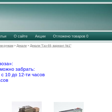
атьи
О сайте
Акции
Отложено товаров
0
м ручкам
>
Декали
>
Декали "Газ-69, вариант №1"
оза»:
можно забрать:
 с 10 до 12-ти часов
асов