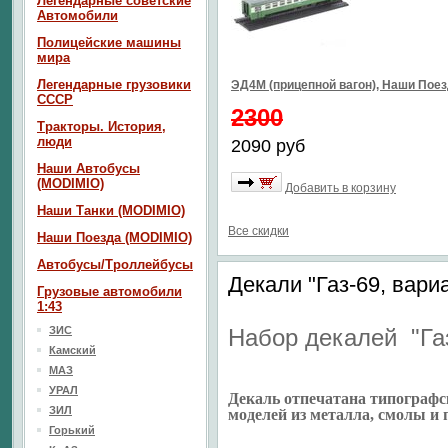
Легендарные советские
Автомобили
Полицейские машины
мира
Легендарные грузовики
ЭД4М (прицепной вагон), Наши Пое
СССР
2300
Тракторы. История,
люди
2090 руб
Наши Автобусы
(MODIMIO)
Добавить в корзину
Наши Танки (MODIMIO)
Все скидки
Наши Поезда (MODIMIO)
Автобусы/Троллейбусы
Декали "Газ-69, вари
Грузовые автомобили
1:43
ЗИС
Набор декалей "Га
Камский
МАЗ
УРАЛ
Декаль отпечатана типографс
ЗИЛ
моделей из металла, смолы и 
Горький