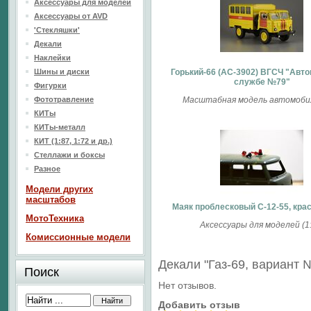
Аксессуары для моделей
Аксессуары от AVD
'Стекляшки'
Декали
Наклейки
Шины и диски
Горький-66 (АС-3902) ВГСЧ "Авт
службе №79"
Фигурки
Фототравление
Масштабная модель автомобил
КИТы
КИТы-металл
КИТ (1:87, 1:72 и др.)
Стеллажи и боксы
Разное
Модели других
масштабов
Маяк проблесковый С-12-55, кра
МотоТехника
Аксессуары для моделей (1:
Комиссионные модели
Декали "Газ-69, вариант
Поиск
Нет отзывов.
Добавить отзыв