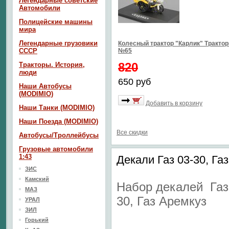
Легендарные советские
Автомобили
Полицейские машины
мира
Легендарные грузовики
Колесный трактор "Карлик" Тракто
СССР
№65
820
Тракторы. История,
люди
650 руб
Наши Автобусы
(MODIMIO)
Добавить в корзину
Наши Танки (MODIMIO)
Наши Поезда (MODIMIO)
Все скидки
Автобусы/Троллейбусы
Грузовые автомобили
1:43
Декали Газ 03-30, Га
ЗИС
Камский
Набор декалей Газ
МАЗ
30, Газ Аремкуз
УРАЛ
ЗИЛ
Горький