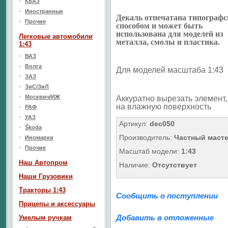
КрАЗ
Иностранные
Декаль отпечатана типограф
Прочие
способом и может быть
использована для моделей из
Легковые автомобили
металла, смолы и пластика.
1:43
ВАЗ
Волга
Для моделей масштаба 1:43
ЗАЗ
ЗиС/ЗиЛ
Москвич/ИЖ
Аккуратно вырезать элемент, 
на влажную поверхность
РАФ
УАЗ
Артикул:
dec050
Škoda
Производитель:
Частный маст
Иномарки
Прочие
Масштаб модели:
1:43
Наш Aвтопром
Наличие:
Отсутствует
Наши Грузовики
Тракторы 1:43
Сообщить о поступлении
Прицепы и аксессуары
Добавить в отложенные
Умелым ручкам