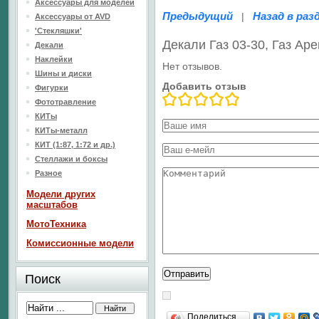
Аксессуары для моделей
Предыдущий
Назад в раз
|
Аксессуары от AVD
'Стекляшки'
Декали Газ 03-30, Газ Ар
Декали
Наклейки
Нет отзывов.
Шины и диски
Добавить отзыв
Фигурки
Фототравление
КИТы
КИТы-металл
КИТ (1:87, 1:72 и др.)
Стеллажи и боксы
Разное
Модели других
масштабов
МотоТехника
Комиссионные модели
Поиск
Поделиться…