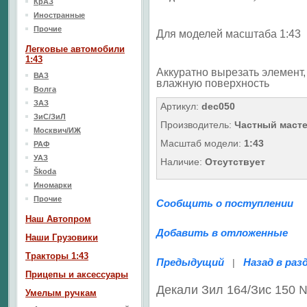
КрАЗ
Иностранные
Прочие
Для моделей масштаба 1:43
Легковые автомобили
1:43
Аккуратно вырезать элемент, 
ВАЗ
влажную поверхность
Волга
ЗАЗ
Артикул:
dec050
ЗиС/ЗиЛ
Производитель:
Частный маст
Москвич/ИЖ
Масштаб модели:
1:43
РАФ
УАЗ
Наличие:
Отсутствует
Škoda
Иномарки
Прочие
Сообщить о поступлении
Наш Aвтопром
Добавить в отложенные
Наши Грузовики
Тракторы 1:43
Предыдущий
Назад в раз
|
Прицепы и аксессуары
Декали Зил 164/Зис 150
Умелым ручкам