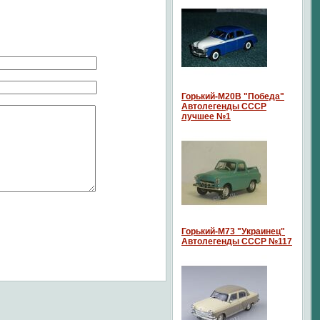
Горький-М20В "Победа"
Автолегенды СССР
лучшее №1
Горький-М73 "Украинец"
Автолегенды СССР №117