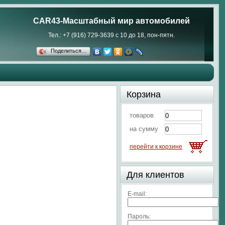
CAR43-Масштабный мир автомобилей
Тел.: +7 (916) 729-3639 с 10 до 18, пон-пятн.
Поделиться…
Корзина
товаров
на сумму
перейти к корзине
Для клиентов
E-mail:
Пароль: