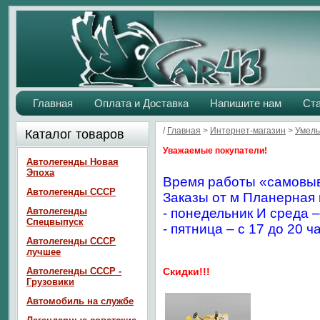
Главная
Оплата и Доставка
Напишите нам
Ст
/
Главная
>
Интернет-магазин
>
Умелы
Каталог товаров
Уважаемые покупатели!
Автолегенды Новая
Эпоха
Время работы «самовыв
Автолегенды СССР
Заказы от м Планерная 
Автолегенды
- понедельник И среда –
Спецвыпуск
- пятница – с 17 до 20 ч
Автолегенды СССР
лучшее
Автолегенды СССР -
Скидки!!!
Грузовики
Автомобиль на службе