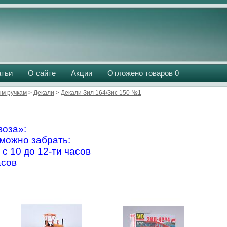
атьи
О сайте
Акции
Отложено товаров
0
м ручкам
>
Декали
>
Декали Зил 164/Зис 150 №1
оза»:
можно забрать:
 с 10 до 12-ти часов
асов