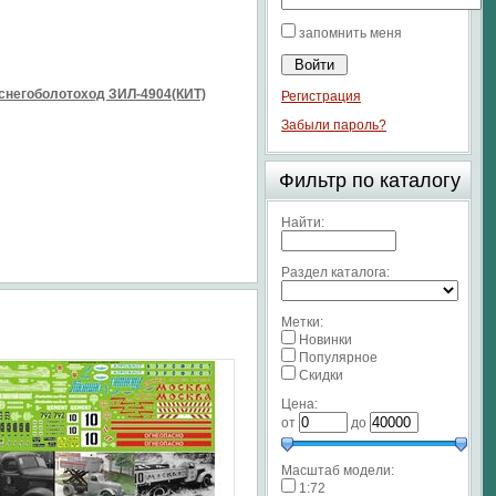
запомнить меня
снегоболотоход ЗИЛ-4904(КИТ)
Регистрация
Забыли пароль?
Фильтр по каталогу
Найти:
Раздел каталога:
Метки:
Новинки
Популярное
Скидки
Цена:
от
до
Масштаб модели:
1:72