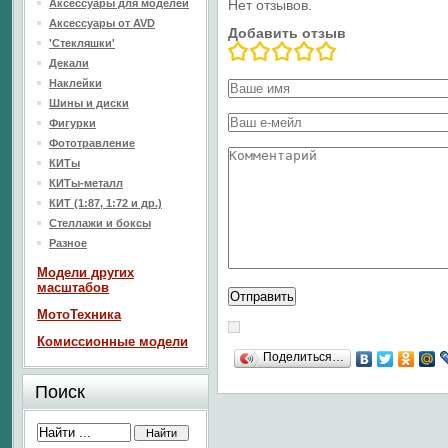
Аксессуары для моделей
Нет отзывов.
Аксессуары от AVD
Добавить отзыв
'Стекляшки'
Декали
Наклейки
Шины и диски
Фигурки
Фототравление
КИТы
КИТы-металл
КИТ (1:87, 1:72 и др.)
Стеллажи и боксы
Разное
Модели других
масштабов
МотоТехника
Комиссионные модели
Поделиться…
Поиск