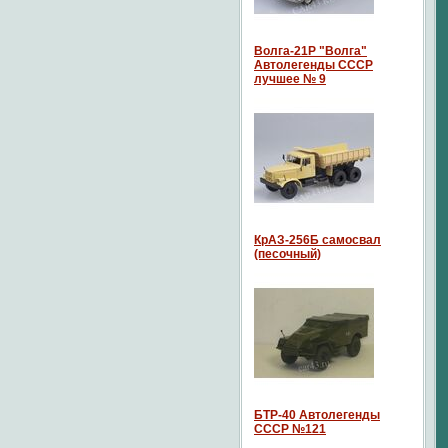
Волга-21P "Волга"
Автолегенды СССР
лучшее № 9
КрАЗ-256Б самосвал
(песочный)
БТР-40 Автолегенды
СССР №121