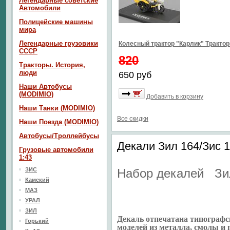
Легендарные советские
Автомобили
Полицейские машины
мира
Легендарные грузовики
Колесный трактор "Карлик" Тракто
СССР
820
Тракторы. История,
люди
650 руб
Наши Автобусы
(MODIMIO)
Добавить в корзину
Наши Танки (MODIMIO)
Все скидки
Наши Поезда (MODIMIO)
Автобусы/Троллейбусы
Декали Зил 164/Зис 
Грузовые автомобили
1:43
ЗИС
Набор декалей Зи
Камский
МАЗ
УРАЛ
ЗИЛ
Декаль отпечатана типографс
Горький
моделей из металла, смолы и 