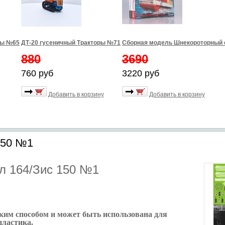
ры №65
ДТ-20 гусеничный Тракторы №71
Сборная модель Шнекороторный 
880
3690
760 руб
3220 руб
Добавить в корзину
Добавить в корзину
150 №1
л 164/Зис 150 №1
ким способом и может быть использована для
пластика.