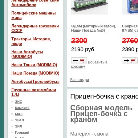
Легендарные советские
Автомобили
Полицейские машины
мира
Легендарные грузовики
ЭД4М (моторный вагон),
Сборная
СССР
Наши Поезда №24
87(S5) с
2300
2760
Тракторы. История,
люди
2190 руб
2390 
Наши Автобусы
(MODIMIO)
Добавить в
Наши Танки (MODIMIO)
корзину
Наши Поезда (MODIMIO)
Все скидки
Автобусы/Троллейбусы
Грузовые автомобили
1:43
Прицеп-бочка с кран
ЗИС
Сборная модель
Камский
Прицеп-бочка с
МАЗ
краном
УРАЛ
ЗИЛ
Горький
Материл - смола