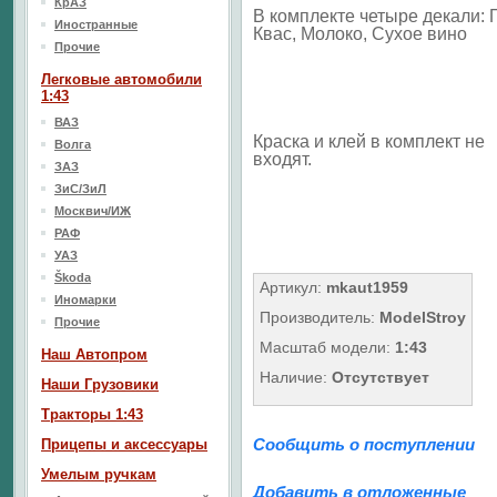
КрАЗ
В комплекте четыре декали: 
Иностранные
Квас, Молоко, Сухое вино
Прочие
Легковые автомобили
1:43
ВАЗ
Краска и клей в комплект не
Волга
входят.
ЗАЗ
ЗиС/ЗиЛ
Москвич/ИЖ
РАФ
УАЗ
Škoda
Артикул:
mkaut1959
Иномарки
Производитель:
ModelStroy
Прочие
Масштаб модели:
1:43
Наш Aвтопром
Наличие:
Отсутствует
Наши Грузовики
Тракторы 1:43
Сообщить о поступлении
Прицепы и аксессуары
Умелым ручкам
Добавить в отложенные