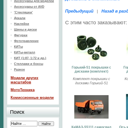
Аксессуары для моделей
Аксессуары от AVD
Предыдущий
Назад в раз
|
'Стекляшки'
Декали
С этим часто заказывают:
Наклейки
Шины и диски
Фигурки
Фототравление
КИТы
КИТы-металл
КИТ (1:87, 1:72 и др.)
Стеллажи и боксы
Горький-51 покрышки с
Го
Разное
дисками (комплект)
Модели других
Комплект покрышки с
К
масштабов
дисками Горький-51
МотоТехника
Комиссионные модели
Поиск
КаМАЗ-55111 самосвал
Ось 