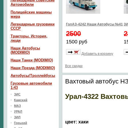
Легендарные советские
Автомобили
Полицейские машины
мира
Легендарные грузовики
ГолАЗ-4242 Наши Автобусы №41
ЗИ
СССР
2500
2
Тракторы. История,
люди
1500 руб
1
Наши Автобусы
(MODIMIO)
Добавить в корзину
Наши Танки (MODIMIO)
Все скидки
Наши Поезда (MODIMIO)
Автобусы/Троллейбусы
Вахтовый автобус НЗ
Грузовые автомобили
1:43
ЗИС
Урал-4322 Вахтов
Камский
МАЗ
УРАЛ
ЗИЛ
цвет: хаки
Горький