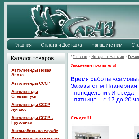
Главная
Оплата и Доставка
Напишите нам
Ст
/
Главная
>
Интернет-магазин
>
Грузо
Каталог товаров
Уважаемые покупатели!
Автолегенды Новая
Эпоха
Время работы «самовыв
Автолегенды СССР
Заказы от м Планерная 
Автолегенды
- понедельник И среда –
Спецвыпуск
- пятница – с 17 до 20 ч
Автолегенды СССР
лучшее
Автолегенды СССР -
Скидки!!!
Грузовики
Автомобиль на службе