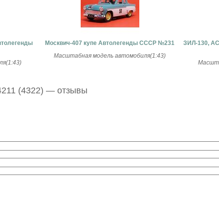
втолегенды
Москвич-407 купе Автолегенды СССР №231
ЗИЛ-130, А
Масштабная модель автомобиля(1:43)
я(1:43)
Масшта
211 (4322) — отзывы