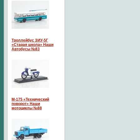
Троллейбус ЗИУ-5Г
«Старая школа» Наши
Автобусы №83
М-175 «Технический
поворот» Наши
мотоциклы №88