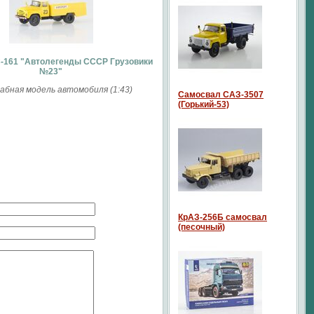
С-161 "Автолегенды СССР Грузовики
№23"
бная модель автомобиля (1:43)
Самосвал САЗ-3507
(Горький-53)
КрАЗ-256Б самосвал
(песочный)