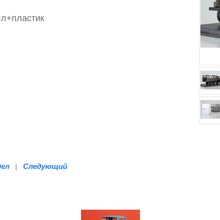
лл+пластик
дел
Следующий
|