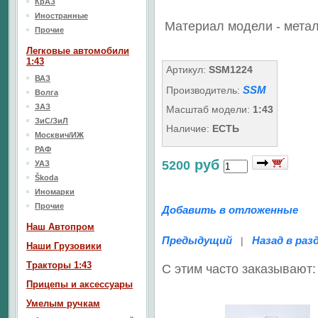
КрАЗ
Иностранные
Материал модели - мета
Прочие
Легковые автомобили
1:43
Артикул:
SSM1224
ВАЗ
SSM
Производитель:
Волга
ЗАЗ
Масштаб модели:
1:43
ЗиС/ЗиЛ
Наличие:
ЕСТЬ
Москвич/ИЖ
РАФ
руб
5200
УАЗ
Škoda
Иномарки
Прочие
Добавить в отложенные
Наш Aвтопром
Предыдущий
Назад в раз
|
Наши Грузовики
Тракторы 1:43
С этим часто заказывают:
Прицепы и аксессуары
Умелым ручкам