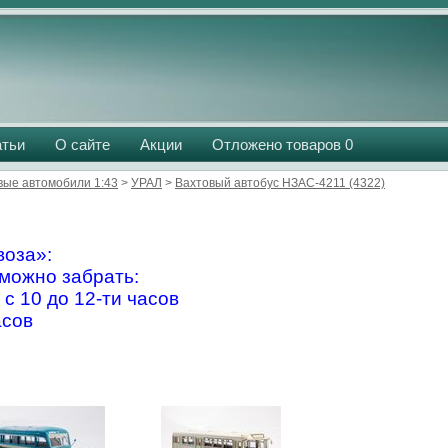
атьи
О сайте
Акции
Отложено товаров
0
вые автомобили 1:43
>
УРАЛ
>
Вахтовый автобус НЗАС-4211 (4322)
оза»:
можно забрать:
 с 10 до 12-ти часов
асов