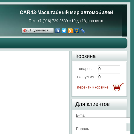
CAR43-Масштабный мир автомобилей
Тел.: +7 (916) 729-3639 с 10 до 18, пон-пятн.
Поделиться…
Корзина
товаров
на сумму
перейти к корзине
Для клиентов
E-mail:
Пароль: