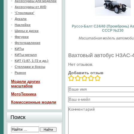
Аксессуары для моделей
Аксессуары от AVD
'Стекляшки'
Декали
Наклейки
Руссо-Балт С24/40 (Промбронь) А
СССР №230
Шины и диски
Фигурки
Масштабная модель автомобил
Фототравление
КИТы
Вахтовый автобус НЗАС-4
КИТы-металл
КИТ (1:87, 1:72 и др.)
Нет отзывов.
Стеллажи и боксы
Добавить отзыв
Разное
Модели других
масштабов
МотоТехника
Комиссионные модели
Поиск