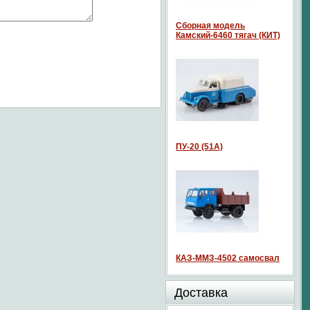
Сборная модель
Камский-6460 тягач (КИТ)
ПУ-20 (51А)
КАЗ-ММЗ-4502 самосвал
Доставка