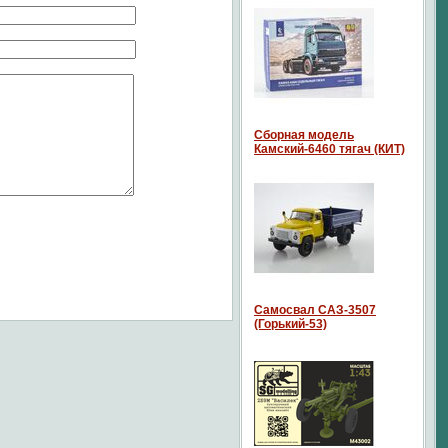
Сборная модель
Камский-6460 тягач (КИТ)
Самосвал САЗ-3507
(Горький-53)