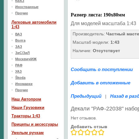
КрАЗ
Иностранные
Прочие
Размер листа: 190х80мм
Легковые автомобили
Для моделей масштаба 1:43
1:43
Производитель:
Частный маст
ВАЗ
Волга
Масштаб модели:
1:43
ЗАЗ
Наличие:
Отсутствует
ЗиС/ЗиЛ
Москвич/ИЖ
РАФ
Сообщить о поступлении
УАЗ
Škoda
Добавить в отложенные
Иномарки
Прочие
Предыдущий
Назад в раз
|
Наш Aвтопром
Наши Грузовики
Декали "РАФ-22038" наб
Тракторы 1:43
Нет отзывов.
Прицепы и аксессуары
Добавить отзыв
Умелым ручкам