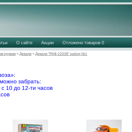
атьи
О сайте
Акции
Отложено товаров
0
м ручкам
>
Декали
>
Декали "РАФ-22038" набор №1
оза»:
можно забрать:
 с 10 до 12-ти часов
асов