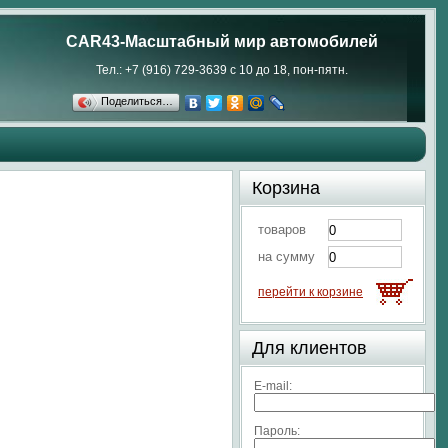
CAR43-Масштабный мир автомобилей
Тел.: +7 (916) 729-3639 с 10 до 18, пон-пятн.
Поделиться…
Корзина
товаров
на сумму
перейти к корзине
Для клиентов
E-mail:
Пароль: