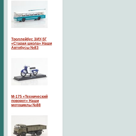
Троллейбус ЗИУ-5Г
«Старая школа» Наши
Автобусы №83
М-175 «Технический
поворот» Наши
мотоциклы №88