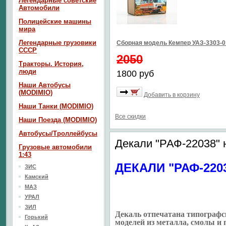
Легендарные советские
Автомобили
Полицейские машины
мира
Легендарные грузовики
Сборная модель Кемпер УАЗ-3303-0
СССР
2050
Тракторы. История,
люди
1800 руб
Наши Автобусы
(MODIMIO)
Добавить в корзину
Наши Танки (MODIMIO)
Все скидки
Наши Поезда (MODIMIO)
Автобусы/Троллейбусы
Декали "РАФ-22038"
Грузовые автомобили
1:43
ДЕКАЛИ "РАФ-220
ЗИС
Камский
МАЗ
УРАЛ
ЗИЛ
Декаль отпечатана типографс
Горький
моделей из металла, смолы и 