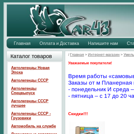
Главная
Оплата и Доставка
Напишите нам
Ст
/
Главная
>
Интернет-магазин
>
Умелы
Каталог товаров
Уважаемые покупатели!
Автолегенды Новая
Эпоха
Время работы «самовыв
Автолегенды СССР
Заказы от м Планерная 
Автолегенды
- понедельник И среда –
Спецвыпуск
- пятница – с 17 до 20 ч
Автолегенды СССР
лучшее
Автолегенды СССР -
Скидки!!!
Грузовики
Автомобиль на службе