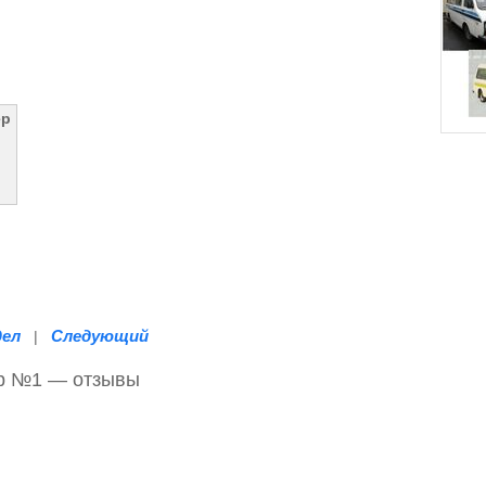
ер
дел
Следующий
|
ор №1 — отзывы