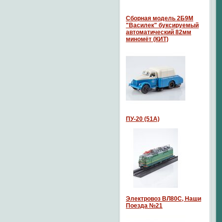
Сборная модель 2Б9М
"Василек" буксируемый
автоматический 82мм
миномёт (КИТ)
ПУ-20 (51А)
Электровоз ВЛ80С, Наши
Поезда №21