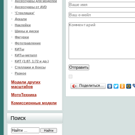
Аксессуары для моделей
Аксессуары от AVD
'Стекляшки'
Декали
Наклейки
Шины и диски
Фигурки
Фототравление
КИТы
КИТы-металл
КИТ (1:87, 1:72 и др.)
Стеллажи и боксы
Разное
Модели других
Поделиться…
масштабов
МотоТехника
Комиссионные модели
Поиск