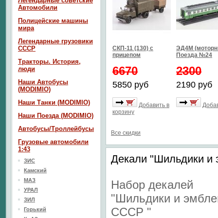
Легендарные советские
Автомобили
Полицейские машины
мира
Легендарные грузовики
СССР
СКП-11 (130) с
ЭД4М (моторн
прицепом
Поезда №24
Тракторы. История,
6670
2300
люди
Наши Автобусы
5850 руб
2190 руб
(MODIMIO)
Наши Танки (MODIMIO)
Добавить в
Добав
корзину
Наши Поезда (MODIMIO)
Автобусы/Троллейбусы
Все скидки
Грузовые автомобили
1:43
Декали "Шильдики и
ЗИС
Камский
МАЗ
Набор декалей
УРАЛ
"Шильдики и эмбл
ЗИЛ
СССР "
Горький