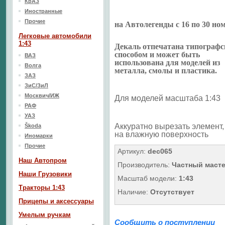
КрАЗ
Иностранные
Прочие
на Автолегенды с 16 по 30 но
Легковые автомобили
1:43
Декаль отпечатана типограф
способом и может быть
ВАЗ
использована для моделей из
Волга
металла, смолы и пластика.
ЗАЗ
ЗиС/ЗиЛ
Москвич/ИЖ
Для моделей масштаба 1:43
РАФ
УАЗ
Аккуратно вырезать элемент, 
Škoda
на влажную поверхность
Иномарки
Прочие
Артикул:
dec065
Наш Aвтопром
Производитель:
Частный маст
Наши Грузовики
Масштаб модели:
1:43
Тракторы 1:43
Наличие:
Отсутствует
Прицепы и аксессуары
Умелым ручкам
Сообщить о поступлении