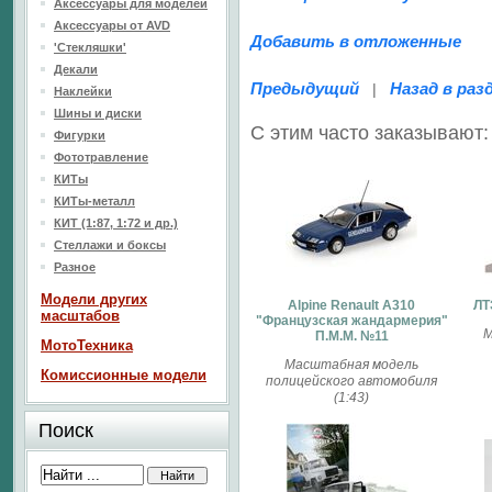
Аксессуары для моделей
Аксессуары от AVD
Добавить в отложенные
'Стекляшки'
Декали
Предыдущий
Назад в раз
|
Наклейки
Шины и диски
С этим часто заказывают:
Фигурки
Фототравление
КИТы
КИТы-металл
КИТ (1:87, 1:72 и др.)
Стеллажи и боксы
Разное
Модели других
Alpine Renault A310
ЛТ
масштабов
"Французская жандармерия"
М
П.М.М. №11
МотоТехника
Масштабная модель
Комиссионные модели
полицейского автомобиля
(1:43)
Поиск