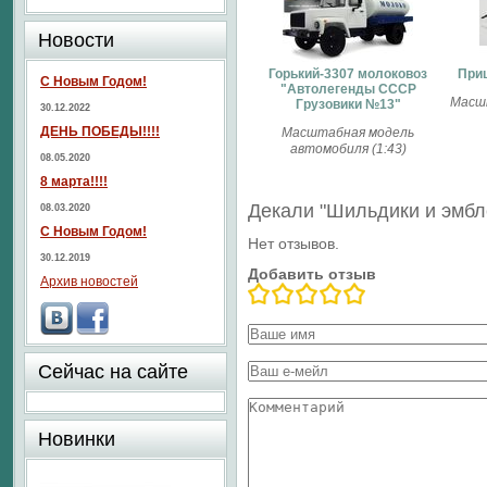
Новости
Горький-3307 молоковоз
Приц
С Новым Годом!
"Автолегенды СССР
Масш
Грузовики №13"
30.12.2022
ДЕНЬ ПОБЕДЫ!!!!
Масштабная модель
автомобиля (1:43)
08.05.2020
8 марта!!!!
Декали "Шильдики и эмб
08.03.2020
С Новым Годом!
Нет отзывов.
30.12.2019
Добавить отзыв
Архив новостей
Сейчас на сайте
Новинки