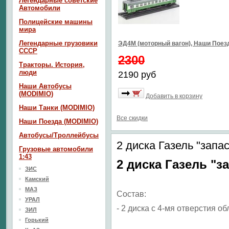
Легендарные советские
Автомобили
Полицейские машины
мира
Легендарные грузовики
ЭД4М (моторный вагон), Наши Пое
СССР
2300
Тракторы. История,
люди
2190 руб
Наши Автобусы
(MODIMIO)
Добавить в корзину
Наши Танки (MODIMIO)
Все скидки
Наши Поезда (MODIMIO)
Автобусы/Троллейбусы
2 диска Газель "запас
Грузовые автомобили
1:43
2 диска Газель "за
ЗИС
Камский
МАЗ
Состав:
УРАЛ
- 2 диска с 4-мя отверстия о
ЗИЛ
Горький