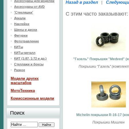
Аксессуары для моделей
Назад в раздел
Следующи
|
Аксессуары от AVD
'Стекляшки'
С этим часто заказывают:
Декали
Наклейки
Шины и диски
Фигурки
Фототравление
КИТы
КИТы-металл
КИТ (1:87, 1:72 и др.)
"Газель" Покрышки "Medved" (к
Стеллажи и боксы
Покрышки "Газель" (комплект
Разное
Модели других
масштабов
МотоТехника
Комиссионные модели
Поиск
Michelin покрышки R-16-17 (ко
Покрышки Мишлен