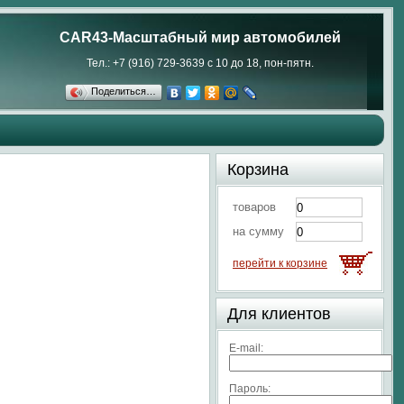
CAR43-Масштабный мир автомобилей
Тел.: +7 (916) 729-3639 с 10 до 18, пон-пятн.
Поделиться…
Корзина
товаров
на сумму
перейти к корзине
Для клиентов
E-mail:
Пароль: