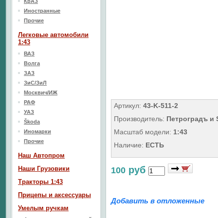
КрАЗ
Иностранные
Прочие
Легковые автомобили
1:43
ВАЗ
Волга
ЗАЗ
ЗиС/ЗиЛ
Москвич/ИЖ
РАФ
Артикул:
43-K-511-2
УАЗ
Производитель:
Петроградъ и
Škoda
Масштаб модели:
1:43
Иномарки
Прочие
Наличие:
ЕСТЬ
Наш Aвтопром
руб
Наши Грузовики
100
Тракторы 1:43
Прицепы и аксессуары
Добавить в отложенные
Умелым ручкам