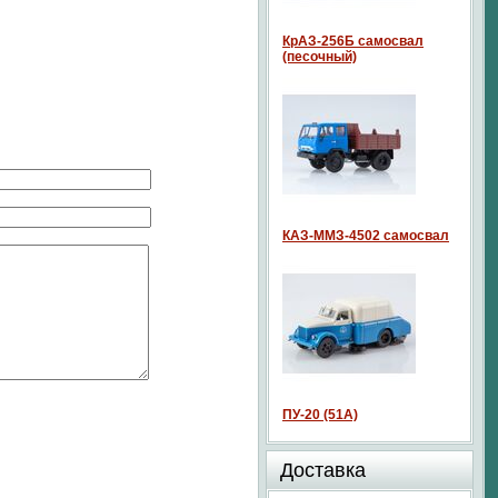
КрАЗ-256Б самосвал
(песочный)
КАЗ-ММЗ-4502 самосвал
ПУ-20 (51А)
Доставка