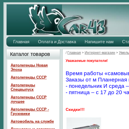
Главная
Оплата и Доставка
Напишите нам
Ст
/
Главная
>
Интернет-магазин
>
Умелы
Каталог товаров
Уважаемые покупатели!
Автолегенды Новая
Эпоха
Время работы «самовыв
Автолегенды СССР
Заказы от м Планерная 
Автолегенды
- понедельник И среда –
Спецвыпуск
- пятница – с 17 до 20 ч
Автолегенды СССР
лучшее
Автолегенды СССР -
Скидки!!!
Грузовики
Автомобиль на службе