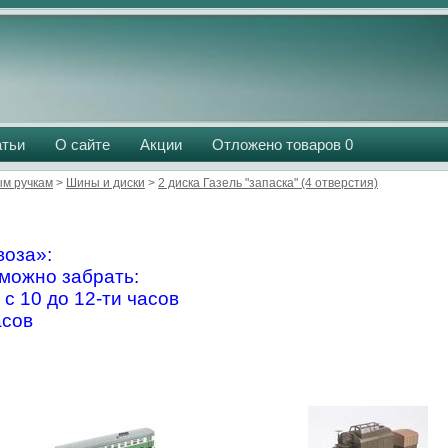
атьи
О сайте
Акции
Отложено товаров
0
м ручкам
>
Шины и диски
>
2 диска Газель "запаска" (4 отверстия)
оза»:
можно забрать:
 с 10 до 12-ти часов
асов