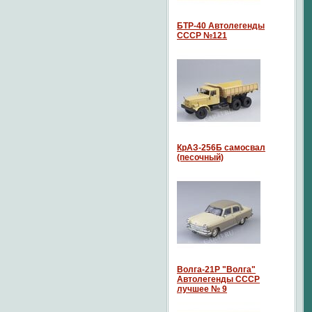
БТР-40 Автолегенды
СССР №121
КрАЗ-256Б самосвал
(песочный)
Волга-21P "Волга"
Автолегенды СССР
лучшее № 9