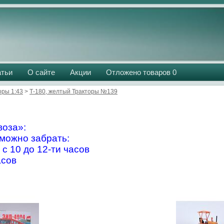
атьи
О сайте
Акции
Отложено товаров
0
оры 1:43
>
Т-180, желтый Тракторы №139
оза»:
можно забрать:
 с 10 до 12-ти часов
асов