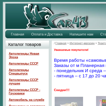
Главная
Оплата и Доставка
Напишите нам
Ст
/
Главная
>
Интернет-магазин
>
Тракт
Каталог товаров
Уважаемые покупатели!
Автолегенды Новая
Эпоха
Время работы «самовыв
Автолегенды СССР
Заказы от м Планерная 
Автолегенды
- понедельник И среда –
Спецвыпуск
- пятница – с 17 до 20 ч
Автолегенды СССР
лучшее
Автолегенды СССР -
Скидки!!!
Грузовики
Автомобиль на службе