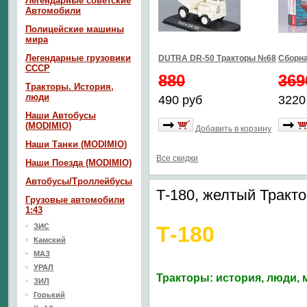
Легендарные советские
Автомобили
Полицейские машины
мира
Легендарные грузовики
DUTRA DR-50 Тракторы №68
Сборна
СССР
880
369
Тракторы. История,
люди
490 руб
3220
Наши Автобусы
(MODIMIO)
Добавить в корзину
Наши Танки (MODIMIO)
Все скидки
Наши Поезда (MODIMIO)
Автобусы/Троллейбусы
Т-180, желтый Трак
Грузовые автомобили
1:43
ЗИС
Т-180
Камский
МАЗ
УРАЛ
Тракторы: история, люди,
ЗИЛ
Горький