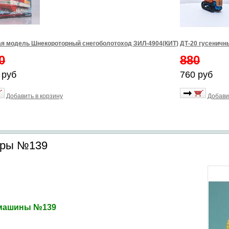
я модель Шнекороторный снегоболотоход ЗИЛ-4904(КИТ)
ДТ-20 гусеничн
0
880
 руб
760 руб
Добавить в корзину
Добави
торы №139
 машины №139