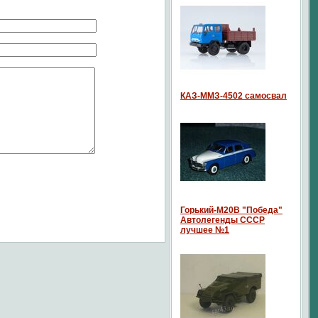
КАЗ-ММЗ-4502 самосвал
Горький-М20В "Победа"
Автолегенды СССР
лучшее №1