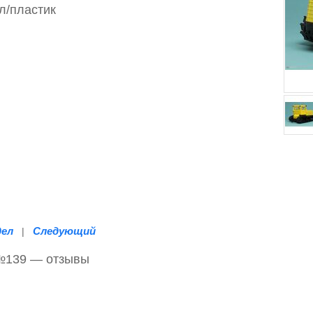
л/пластик
дел
Следующий
|
 №139 — отзывы