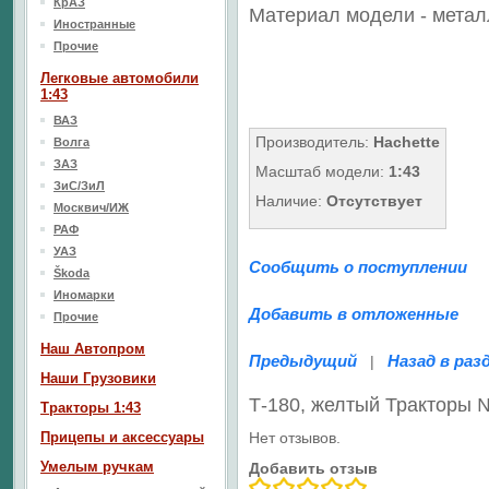
КрАЗ
Материал модели - метал
Иностранные
Прочие
Легковые автомобили
1:43
ВАЗ
Производитель:
Hachette
Волга
ЗАЗ
Масштаб модели:
1:43
ЗиС/ЗиЛ
Наличие:
Отсутствует
Москвич/ИЖ
РАФ
УАЗ
Сообщить о поступлении
Škoda
Иномарки
Добавить в отложенные
Прочие
Наш Aвтопром
Предыдущий
Назад в раз
|
Наши Грузовики
Т-180, желтый Тракторы
Тракторы 1:43
Прицепы и аксессуары
Нет отзывов.
Умелым ручкам
Добавить отзыв