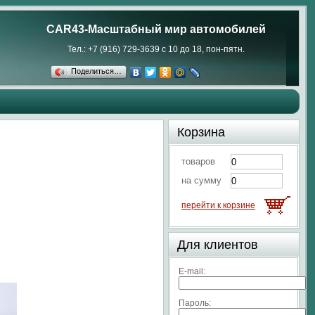
CAR43-Масштабный мир автомобилей
Тел.: +7 (916) 729-3639 с 10 до 18, пон-пятн.
Поделиться…
Корзина
товаров
на сумму
перейти к корзине
Для клиентов
E-mail:
Пароль: