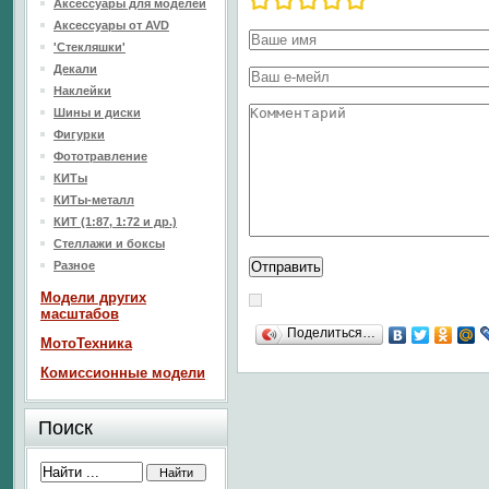
Аксессуары для моделей
Аксессуары от AVD
'Стекляшки'
Декали
Наклейки
Шины и диски
Фигурки
Фототравление
КИТы
КИТы-металл
КИТ (1:87, 1:72 и др.)
Стеллажи и боксы
Разное
Модели других
масштабов
Поделиться…
МотоТехника
Комиссионные модели
Поиск