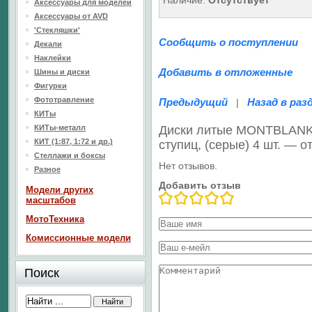
Наличие:
Отсутствует
Аксессуары для моделей
Аксессуары от AVD
'Стекляшки'
Сообщить о поступлении
Декали
Наклейки
Добавить в отложенные
Шины и диски
Фигурки
Фототравление
Предыдущий
Назад в раз
|
КИТы
КИТы-металл
Диски литые MONTBLANK 
КИТ (1:87, 1:72 и др.)
ступиц, (серые) 4 шт. — 
Стеллажи и боксы
Нет отзывов.
Разное
Добавить отзыв
Модели других
масштабов
МотоТехника
Комиссионные модели
Поиск