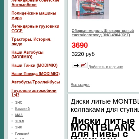
Легендарные советские
Автомобили
Полицейские машины
мира
Легендарные грузовики
СССР
Сборная модель Шнекороторный
снегоболотоход ЗИЛ-4904(КИТ)
Тракторы. История,
3690
люди
Наши Автобусы
3220 руб
(MODIMIO)
Наши Танки (MODIMIO)
Добавить в корзину
Наши Поезда (MODIMIO)
Автобусы/Троллейбусы
Все скидки
Грузовые автомобили
1:43
Диски литые MONTB
ЗИС
колпаками для ступиц
Камский
МАЗ
Диски литые
УРАЛ
MONTBLANK
ЗИЛ
для Нивы с
Горький