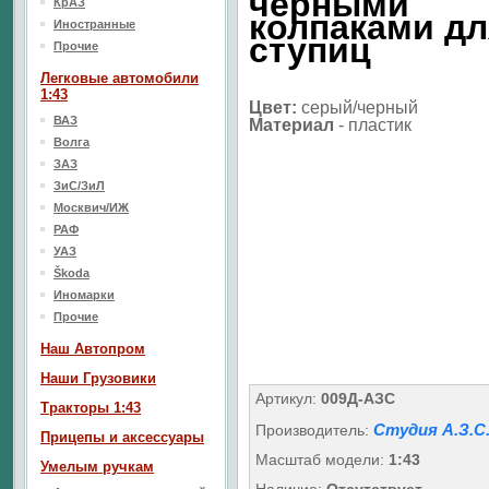
черными
КрАЗ
колпаками дл
Иностранные
ступиц
Прочие
Легковые автомобили
1:43
Цвет:
серый/черный
ВАЗ
Материал
-
пластик
Волга
ЗАЗ
ЗиС/ЗиЛ
Москвич/ИЖ
РАФ
УАЗ
Škoda
Иномарки
Прочие
Наш Aвтопром
Наши Грузовики
Артикул:
009Д-АЗС
Тракторы 1:43
Студия А.З.С
Производитель:
Прицепы и аксессуары
Масштаб модели:
1:43
Умелым ручкам